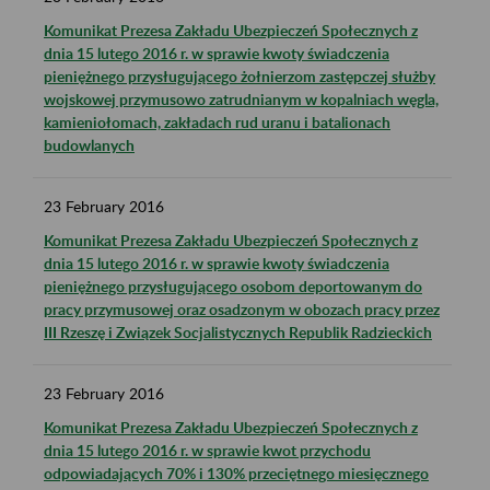
Komunikat Prezesa Zakładu Ubezpieczeń Społecznych z
dnia 15 lutego 2016 r. w sprawie kwoty świadczenia
pieniężnego przysługującego żołnierzom zastępczej służby
wojskowej przymusowo zatrudnianym w kopalniach węgla,
kamieniołomach, zakładach rud uranu i batalionach
budowlanych
23
February
2016
Komunikat Prezesa Zakładu Ubezpieczeń Społecznych z
dnia 15 lutego 2016 r. w sprawie kwoty świadczenia
pieniężnego przysługującego osobom deportowanym do
pracy przymusowej oraz osadzonym w obozach pracy przez
III Rzeszę i Związek Socjalistycznych Republik Radzieckich
23
February
2016
Komunikat Prezesa Zakładu Ubezpieczeń Społecznych z
dnia 15 lutego 2016 r. w sprawie kwot przychodu
odpowiadających 70% i 130% przeciętnego miesięcznego