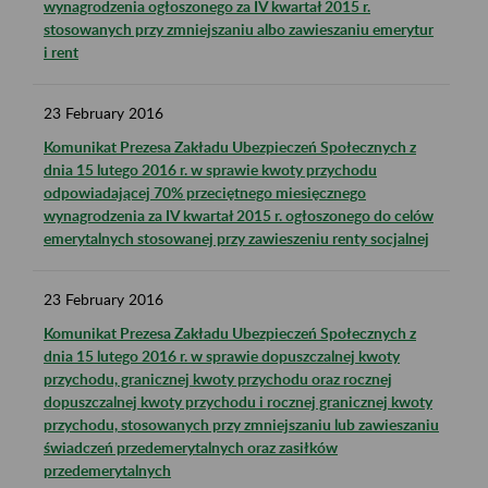
wynagrodzenia ogłoszonego za IV kwartał 2015 r.
stosowanych przy zmniejszaniu albo zawieszaniu emerytur
i rent
23
February
2016
Komunikat Prezesa Zakładu Ubezpieczeń Społecznych z
dnia 15 lutego 2016 r. w sprawie kwoty przychodu
odpowiadającej 70% przeciętnego miesięcznego
wynagrodzenia za IV kwartał 2015 r. ogłoszonego do celów
emerytalnych stosowanej przy zawieszeniu renty socjalnej
23
February
2016
Komunikat Prezesa Zakładu Ubezpieczeń Społecznych z
dnia 15 lutego 2016 r. w sprawie dopuszczalnej kwoty
przychodu, granicznej kwoty przychodu oraz rocznej
dopuszczalnej kwoty przychodu i rocznej granicznej kwoty
przychodu, stosowanych przy zmniejszaniu lub zawieszaniu
świadczeń przedemerytalnych oraz zasiłków
przedemerytalnych