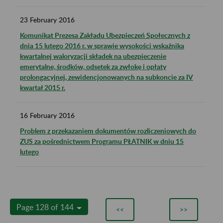
23
February
2016
Komunikat Prezesa Zakładu Ubezpieczeń Społecznych z
dnia 15 lutego 2016 r. w sprawie wysokości wskaźnika
kwartalnej waloryzacji składek na ubezpieczenie
emerytalne, środków, odsetek za zwłokę i opłaty
prolongacyjnej, zewidencjonowanych na subkoncie za IV
kwartał 2015 r.
16
February
2016
Problem z przekazaniem dokumentów rozliczeniowych do
ZUS za pośrednictwem Programu PŁATNIK w dniu 15
lutego
Page 128 of 144
<<
>>