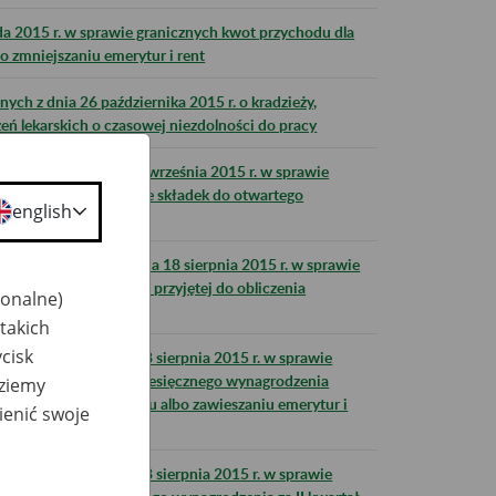
da 2015 r. w sprawie granicznych kwot przychodu dla
o zmniejszaniu emerytur i rent
ch z dnia 26 października 2015 r. o kradzieży,
eń lekarskich o czasowej niezdolności do pracy
połecznych z dnia 9 września 2015 r. w sprawie
eprzekazania w terminie składek do otwartego
english
eń Społecznych z dnia 18 sierpnia 2015 r. w sprawie
zasiłku chorobowego przyjętej do obliczenia
jonalne)
le 2015 r.
takich
cisk
połecznych z dnia 18 sierpnia 2015 r. w sprawie
130% przeciętnego miesięcznego wynagrodzenia
dziemy
anych przy zmniejszaniu albo zawieszaniu emerytur i
ienić swoje
połecznych z dnia 18 sierpnia 2015 r. w sprawie