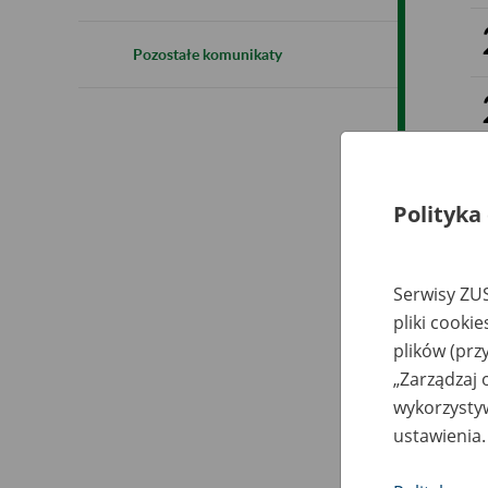
Pozostałe komunikaty
Polityka
Serwisy ZUS
pliki cooki
plików (prz
„Zarządzaj 
wykorzystyw
ustawienia.