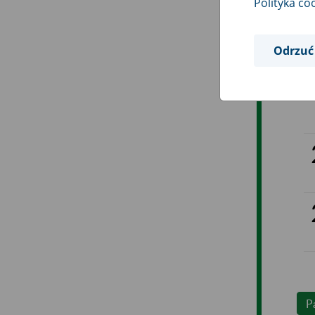
Polityka co
Odrzuć
P