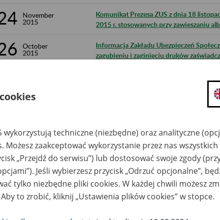
24
Komunikat Prezesa ZUS z dnia 18 listopa
November
2015
2015 r. stosowanych przy zawieszaniu alb
26
Informacja Zakładu Ubezpieczeń Społeczny
October
2015
zagubieniu i zaginięciu druków zaświadcz
23
Komunikat Prezesa Zakładu Ubezpieczeń S
September
2015
wysokości odsetek należnych z tytułu ni
 cookies
funduszu emerytalnego
2
Obwieszczenie Prezesa Zakładu Ubezpiecz
September
2015
wskaźnika waloryzacji podstawy wymiaru 
 wykorzystują techniczne (niezbędne) oraz analityczne (opc
świadczenia rehabilitacyjnego w IV kwarta
es. Możesz zaakceptować wykorzystanie przez nas wszystkich 
25
ycisk „Przejdź do serwisu”) lub dostosować swoje zgody (przy
Komunikat Prezesa Zakładu Ubezpieczeń S
August
2015
kwot przychodu odpowiadających 70% i 
opcjami”). Jeśli wybierzesz przycisk „Odrzuć opcjonalne”, bę
ogłoszonego za II kwartał 2015 r. stosow
ać tylko niezbędne pliki cookies. W każdej chwili możesz zm
rent
 Aby to zrobić, kliknij „Ustawienia plików cookies” w stopce.
25
Komunikat Prezesa Zakładu Ubezpieczeń S
August
2015