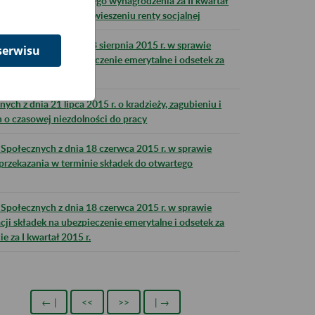
eciętnego miesięcznego wynagrodzenia za II kwartał
ch stosowanej przy zawieszeniu renty socjalnej
połecznych z dnia 18 sierpnia 2015 r. w sprawie
serwisu
ji składek na ubezpieczenie emerytalne i odsetek za
za II kwartał 2015 r.
ch z dnia 21 lipca 2015 r. o kradzieży, zagubieniu i
h o czasowej niezdolności do pracy
Społecznych z dnia 18 czerwca 2015 r. w sprawie
eprzekazania w terminie składek do otwartego
Społecznych z dnia 18 czerwca 2015 r. w sprawie
ji składek na ubezpieczenie emerytalne i odsetek za
za I kwartał 2015 r.
← |
<<
>>
| →