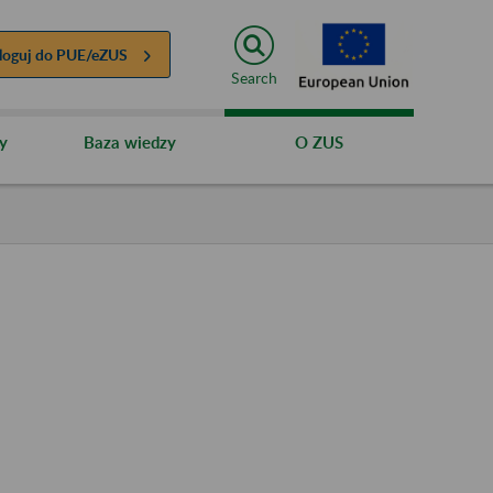
loguj do
PUE/eZUS
Search
y
Baza wiedzy
O ZUS