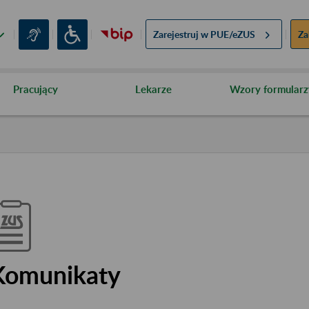
Zarejestruj w
PUE/eZUS
Za
Pracujący
Lekarze
Wzory formularz
Komunikaty