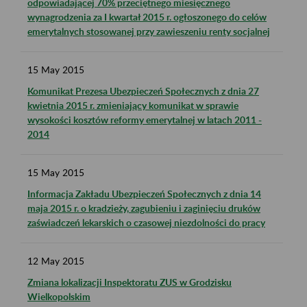
odpowiadającej 70% przeciętnego miesięcznego
wynagrodzenia za I kwartał 2015 r. ogłoszonego do celów
emerytalnych stosowanej przy zawieszeniu renty socjalnej
15
May
2015
Komunikat Prezesa Ubezpieczeń Społecznych z dnia 27
kwietnia 2015 r. zmieniający komunikat w sprawie
wysokości kosztów reformy emerytalnej w latach 2011 -
2014
15
May
2015
Informacja Zakładu Ubezpieczeń Społecznych z dnia 14
maja 2015 r. o kradzieży, zagubieniu i zaginięciu druków
zaświadczeń lekarskich o czasowej niezdolności do pracy
12
May
2015
Zmiana lokalizacji Inspektoratu ZUS w Grodzisku
Wielkopolskim