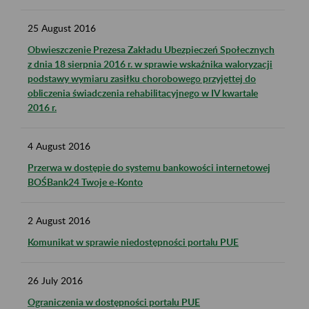
25
August
2016
Obwieszczenie Prezesa Zakładu Ubezpieczeń Społecznych
z dnia 18 sierpnia 2016 r. w sprawie wskaźnika waloryzacji
podstawy wymiaru zasiłku chorobowego przyjęttej do
obliczenia świadczenia rehabilitacyjnego w IV kwartale
2016 r.
4
August
2016
Przerwa w dostępie do systemu bankowości internetowej
BOŚBank24 Twoje e-Konto
2
August
2016
Komunikat w sprawie niedostępności portalu PUE
26
July
2016
Ograniczenia w dostępności portalu PUE