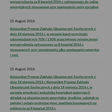
wynagrodzenia za II kwartał 2016 r. ogłoszonego do celów
emerytalnych stosowanej przy zawieszeniu renty socjalnej
25
August
2016
Komunikat Prezesa Zakładu Ubezpieczeń Społecznych z
dnia 18 sierpnia 2016 r. w sprawie kwot przychodu
odpowiadających 70% i 130% przeciętnego miesięcznego
wynagrodzenia ogłoszonego za II kwartał 2016 r.
stosowanych przy zmniejszaniu albo zawieszaniu emerytur
i rent.
25
August
2016
Komunikat Prezesa Zakładu Ubezpieczeń Społecznych z
dnia 18 sierpnia 2016 r. Komunikat Prezesa Zakładu
Ubezpieczeń Społecznych z dnia 18 sierpnia 2016 r. w
sprawie wysokości wskaźnika kwartalnej waloryzacji
składek na ubezpieczenie emerytalne, środków, odsetek za
zwłokę i opłaty prolongacyjnej, zewidencjonowanych na
subkoncie za II kwartał 2016 r.