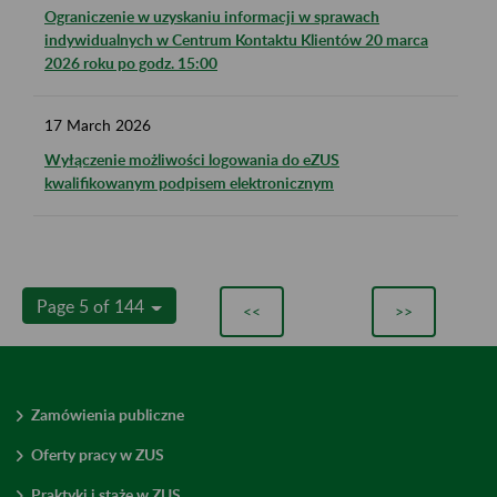
Ograniczenie w uzyskaniu informacji w sprawach
indywidualnych w Centrum Kontaktu Klientów 20 marca
2026 roku po godz. 15:00
17
March
2026
Wyłączenie możliwości logowania do eZUS
kwalifikowanym podpisem elektronicznym
Page 5 of 144
<<
>>
Zamówienia publiczne
Oferty pracy w ZUS
Praktyki i staże w ZUS