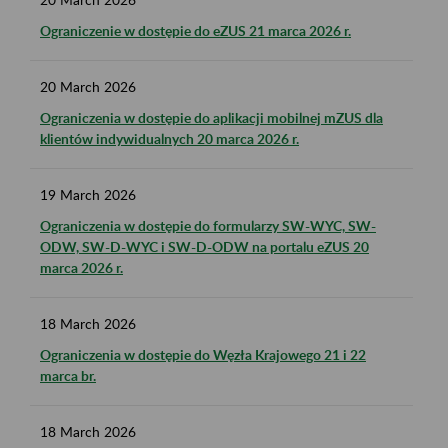
Ograniczenie w dostępie do eZUS 21 marca 2026 r.
20
March
2026
Ograniczenia w dostępie do aplikacji mobilnej mZUS dla
klientów indywidualnych 20 marca 2026 r.
19
March
2026
Ograniczenia w dostępie do formularzy SW-WYC, SW-
ODW, SW-D-WYC i SW-D-ODW na portalu eZUS 20
marca 2026 r.
18
March
2026
Ograniczenia w dostępie do Węzła Krajowego 21 i 22
marca br.
18
March
2026