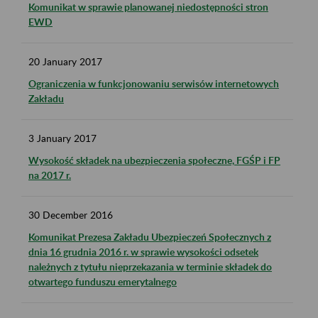
Komunikat w sprawie planowanej niedostępności stron
EWD
20
January
2017
Ograniczenia w funkcjonowaniu serwisów internetowych
Zakładu
3
January
2017
Wysokość składek na ubezpieczenia społeczne, FGŚP i FP
na 2017 r.
30
December
2016
Komunikat Prezesa Zakładu Ubezpieczeń Społecznych z
dnia 16 grudnia 2016 r. w sprawie wysokości odsetek
należnych z tytułu nieprzekazania w terminie składek do
otwartego funduszu emerytalnego