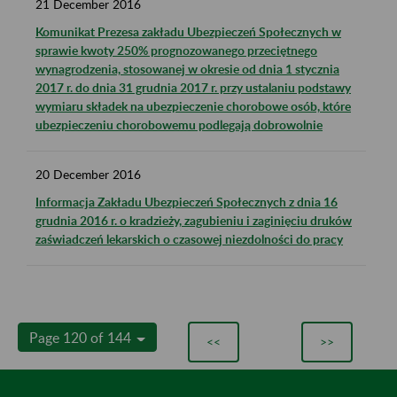
21
December
2016
Komunikat Prezesa zakładu Ubezpieczeń Społecznych w
sprawie kwoty 250% prognozowanego przeciętnego
wynagrodzenia, stosowanej w okresie od dnia 1 stycznia
2017 r. do dnia 31 grudnia 2017 r. przy ustalaniu podstawy
wymiaru składek na ubezpieczenie chorobowe osób, które
ubezpieczeniu chorobowemu podlegają dobrowolnie
20
December
2016
Informacja Zakładu Ubezpieczeń Społecznych z dnia 16
grudnia 2016 r. o kradzieży, zagubieniu i zaginięciu druków
zaświadczeń lekarskich o czasowej niezdolności do pracy
Page 120 of 144
<<
>>