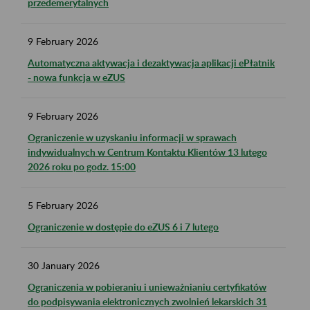
przedemerytalnych
9
February
2026
Automatyczna aktywacja i dezaktywacja aplikacji ePłatnik
- nowa funkcja w eZUS
9
February
2026
Ograniczenie w uzyskaniu informacji w sprawach
indywidualnych w Centrum Kontaktu Klientów 13 lutego
2026 roku po godz. 15:00
5
February
2026
Ograniczenie w dostępie do eZUS 6 i 7 lutego
30
January
2026
Ograniczenia w pobieraniu i unieważnianiu certyfikatów
do podpisywania elektronicznych zwolnień lekarskich 31