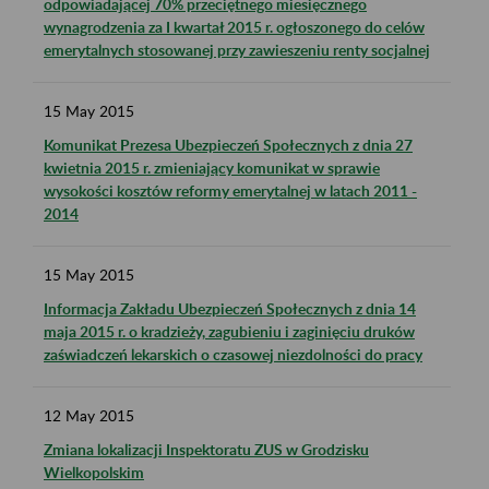
odpowiadającej 70% przeciętnego miesięcznego
wynagrodzenia za I kwartał 2015 r. ogłoszonego do celów
emerytalnych stosowanej przy zawieszeniu renty socjalnej
15
May
2015
Komunikat Prezesa Ubezpieczeń Społecznych z dnia 27
kwietnia 2015 r. zmieniający komunikat w sprawie
wysokości kosztów reformy emerytalnej w latach 2011 -
2014
15
May
2015
Informacja Zakładu Ubezpieczeń Społecznych z dnia 14
maja 2015 r. o kradzieży, zagubieniu i zaginięciu druków
zaświadczeń lekarskich o czasowej niezdolności do pracy
12
May
2015
Zmiana lokalizacji Inspektoratu ZUS w Grodzisku
Wielkopolskim