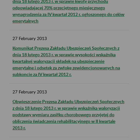
dnia 18 lutego 2013 r. w sprawie kwoty przychodu
odpowiadającej 70% przeciętnego miesięcznego
wynagrodzenia za IV kwartał 2012 r. ogłoszonego do celów
emerytalnych
27
February
2013
Komunikat Prezesa Zakładu Ubezpieczeń Społecznych z
dnia 18 lutego 2013 r. w sprawie wysokości wskaźnika
kwartalnej waloryzacji składek na ubezpieczenie
emerytalne i odsetek za zwłokę zewidencjonowanych na
subkoncie za IV kwartał 2012 r.
27
February
2013
Obwieszczenie Prezesa Zakładu Ubezpieczeń Społecznych
z dnia 18 lutego 2013 r. w sprawie wskaźnika waloryzacji
podstawy wymiaru zasiłku chorobowego przyjętej do
obliczenia świadczenia rehabilitacyjnego w II kwartale
2013 r.