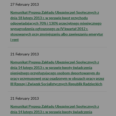
27
February
2013
Komunikat Prezesa Zakładu Ubezpieczeń Społecznych z
dnia 18 lutego 2013 r. w sprawie kwot przychodu
odpowiadających 70% i 130% przeciętnego miesięcznego
wynagrodzenia ogłoszonego za IV kwartał 2012 r.
stosowanych przy zmniejszaniu albo zawieszaniu emerytur
i rent
21
February
2013
Komunikat Prezesa Zakładu Ubezpieczeń Społecznych z
dnia 14 lutego 2013 r. w sprawie kwoty świadczenia
pieniężnego przysługującego osobom deportowanym do
pracy przymusowej oraz osadzonym w obozach pracy przez
III Rzeszę i Związek Socjalistycznych Republik Radzieckich
21
February
2013
Komunikat Prezesa Zakładu Ubezpieczeń Społecznych z
dnia 14 lutego 2013 r. w sprawie kwoty świadczenia