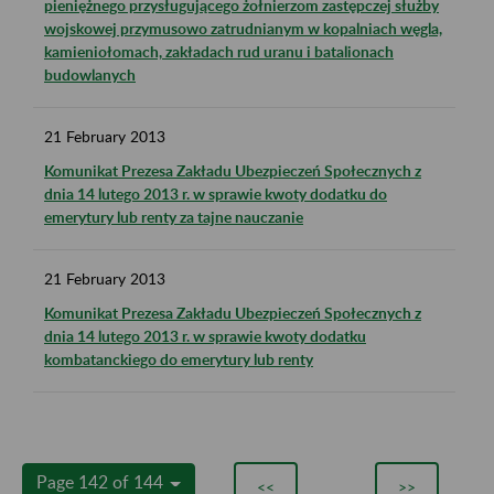
pieniężnego przysługującego żołnierzom zastępczej służby
wojskowej przymusowo zatrudnianym w kopalniach węgla,
kamieniołomach, zakładach rud uranu i batalionach
budowlanych
21
February
2013
Komunikat Prezesa Zakładu Ubezpieczeń Społecznych z
dnia 14 lutego 2013 r. w sprawie kwoty dodatku do
emerytury lub renty za tajne nauczanie
21
February
2013
Komunikat Prezesa Zakładu Ubezpieczeń Społecznych z
dnia 14 lutego 2013 r. w sprawie kwoty dodatku
kombatanckiego do emerytury lub renty
Page 142 of 144
<<
>>