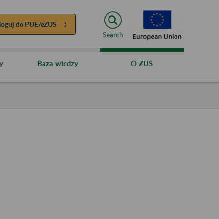
loguj do
PUE/eZUS
Search
y
Baza wiedzy
O ZUS