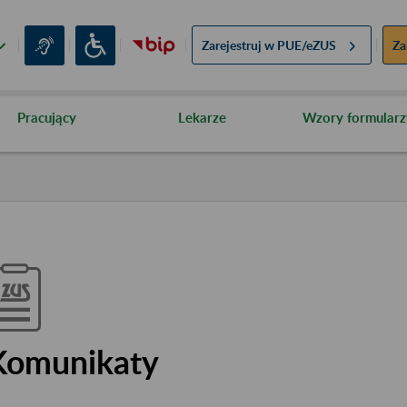
Zarejestruj w
PUE/eZUS
Za
Pracujący
Lekarze
Wzory formularz
Komunikaty