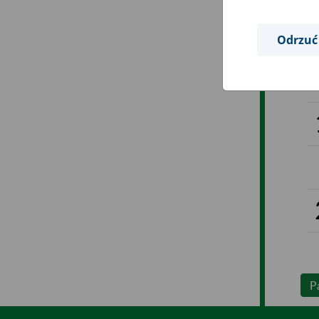
Odrzuć
P