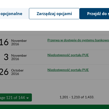
2016 r.
28
Ograniczenia w dostępności portalu PUE
November
 opcjonalne
Zarządzaj opcjami
Przejdź do 
2016
18
Ograniczenie dostępności portalu PUE
November
2016
16
Przerwa w dostępie do systemu bankowo
November
2016
3
Niedostępność portalu PUE
November
2016
26
Niedostępność portalu PUE
October
2016
1,201 - 1,210 of 1,433.
age 121 of 144