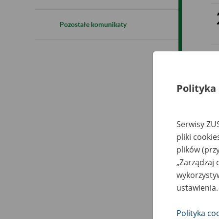
Pozostałe komunikaty
Polityka
Serwisy ZUS
pliki cooki
plików (prz
„Zarządzaj 
wykorzystyw
ustawienia.
Polityka co