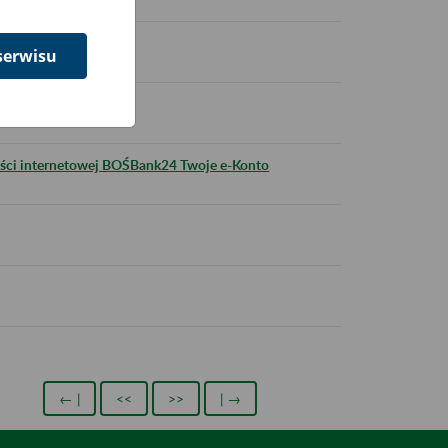
serwisu
ści internetowej BOŚBank24 Twoje e-Konto
← |
<<
>>
| →