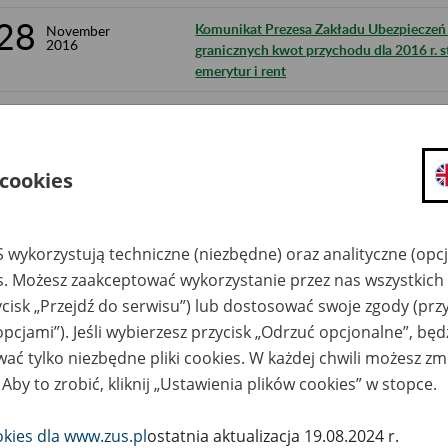
28
Komunikat Prezesa Zakładu Ubezpieczeń S
November
2016
granicznych kwot przychodu dla 2016 r. 
emerytur i rent
28
Komunikat Prezesa Zakładu Ubezpieczeń S
November
2016
kwot przychodu odpowiadających 70% i 
ogłoszonego za III kwartał 2016 r. stoso
rent
 cookies
28
Obwieszczenie Prezesa Zakładu Ubezpiecz
November
2016
sprawie wskaźnika waloryzacji podstawy 
 wykorzystują techniczne (niezbędne) oraz analityczne (opc
świadczenia rehabilitacyjnego w I kwartal
es. Możesz zaakceptować wykorzystanie przez nas wszystkich 
28
Komunikat Prezesa Zakładu Ubezpieczeń S
November
ycisk „Przejdź do serwisu”) lub dostosować swoje zgody (przy
2016
kwoty przychodu odpowiadającej 70% prz
opcjami”). Jeśli wybierzesz przycisk „Odrzuć opcjonalne”, bę
2016 r. ogłoszonego do celów emerytalny
ać tylko niezbędne pliki cookies. W każdej chwili możesz zm
28
 Aby to zrobić, kliknij „Ustawienia plików cookies” w stopce.
Komunikat Prezesa Zakładu Ubezpieczeń S
November
2016
wysokości wskaźnika kwartalnej waloryza
odsetek za zwłokę i opłaty prolongacyjne
okies dla www.zus.pl
ostatnia aktualizacja 19.08.2024 r.