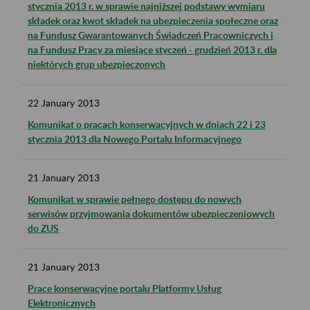
stycznia 2013 r. w sprawie najniższej podstawy wymiaru
składek oraz kwot składek na ubezpieczenia społeczne oraz
na Fundusz Gwarantowanych Świadczeń Pracowniczych i
na Fundusz Pracy za miesiące styczeń - grudzień 2013 r. dla
niektórych grup ubezpieczonych
22
January
2013
Komunikat o pracach konserwacyjnych w dniach 22 i 23
stycznia 2013 dla Nowego Portalu Informacyjnego
21
January
2013
Komunikat w sprawie pełnego dostępu do nowych
serwisów przyjmowania dokumentów ubezpieczeniowych
do ZUS
21
January
2013
Prace konserwacyjne portalu Platformy Usług
Elektronicznych