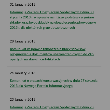
31
January
2013
Informacja Zakładu Ubezpieczeń Społecznych z dnia 30
stycznia 2013 r. w sprawie najniższej podstawy wymiaru
składek oraz kwot składek na ubezpieczenie zdrowotne w
2013 r. dla niektórych grup ubezpieczonych
28
January
2013
Komunikat w sprawie zakończenia pracy serwisów
przyjmowania dokumentów ubezpieczeniowych do ZUS
opartych na starych certyfikatach
24
January
2013
Komunikat o pracach konserwacyjnych w dniu 27 stycznia
2013 dla Nowego Portalu Informacyjnego
23
January
2013
Informacja Zakładu Ubezpieczeń Społecznych z dnia 23