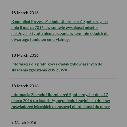
18
March
2016
Komunikat Prezesa Zakładu Ubezpieczeń Społecznych z
dnia 8 marca 2016 r. w sprawie wysokości odsetek
należnych z tytułu nieprzekazania w terminie składek do
otwartego funduszu emerytalnego
18
March
2016
Informacja dla płatników składek zobowiązanych do
składania zgłoszenia ZUS ZSWA
18
March
2016
Informacja Zakładu Ubezpieczeń Społecznych z dnia 17
marca 2016 r. o kradzieży, zagubieniu i zaginięciu druków
zaświadczeń lekarskich o czasowej niezdolności do pracy
9
March
2016