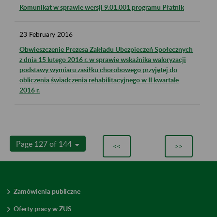
Komunikat w sprawie wersji 9.01.001 programu Płatnik
23
February
2016
Obwieszczenie Prezesa Zakładu Ubezpieczeń Społecznych
z dnia 15 lutego 2016 r. w sprawie wskaźnika waloryzacji
podstawy wymiaru zasiłku chorobowego przyjętej do
obliczenia świadczenia rehabilitacyjnego w II kwartale
2016 r.
Page 127 of 144
<<
>>
Zamówienia publiczne
Oferty pracy w ZUS