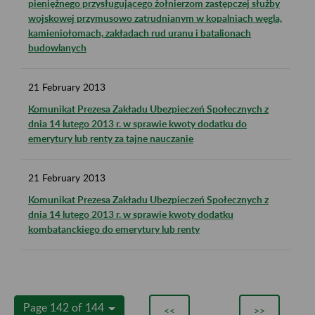
pieniężnego przysługującego żołnierzom zastępczej służby
wojskowej przymusowo zatrudnianym w kopalniach węgla,
kamieniołomach, zakładach rud uranu i batalionach
budowlanych
21
February
2013
Komunikat Prezesa Zakładu Ubezpieczeń Społecznych z
dnia 14 lutego 2013 r. w sprawie kwoty dodatku do
emerytury lub renty za tajne nauczanie
21
February
2013
Komunikat Prezesa Zakładu Ubezpieczeń Społecznych z
dnia 14 lutego 2013 r. w sprawie kwoty dodatku
kombatanckiego do emerytury lub renty
Page 142 of 144
<<
>>