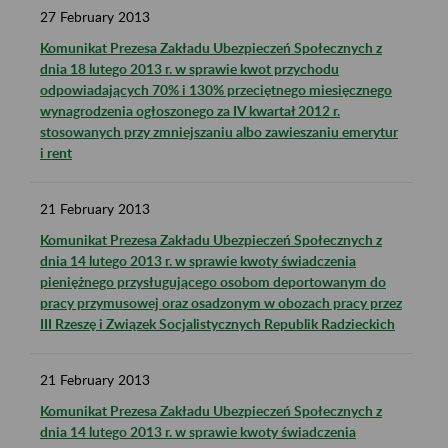
27
February
2013
Komunikat Prezesa Zakładu Ubezpieczeń Społecznych z
dnia 18 lutego 2013 r. w sprawie kwot przychodu
odpowiadających 70% i 130% przeciętnego miesięcznego
wynagrodzenia ogłoszonego za IV kwartał 2012 r.
stosowanych przy zmniejszaniu albo zawieszaniu emerytur
i rent
21
February
2013
Komunikat Prezesa Zakładu Ubezpieczeń Społecznych z
dnia 14 lutego 2013 r. w sprawie kwoty świadczenia
pieniężnego przysługującego osobom deportowanym do
pracy przymusowej oraz osadzonym w obozach pracy przez
III Rzeszę i Związek Socjalistycznych Republik Radzieckich
21
February
2013
Komunikat Prezesa Zakładu Ubezpieczeń Społecznych z
dnia 14 lutego 2013 r. w sprawie kwoty świadczenia