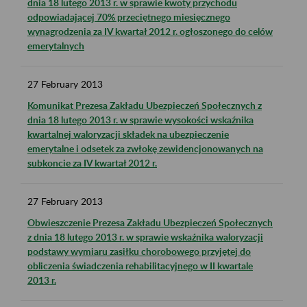
dnia 18 lutego 2013 r. w sprawie kwoty przychodu
odpowiadającej 70% przeciętnego miesięcznego
wynagrodzenia za IV kwartał 2012 r. ogłoszonego do celów
emerytalnych
27
February
2013
Komunikat Prezesa Zakładu Ubezpieczeń Społecznych z
dnia 18 lutego 2013 r. w sprawie wysokości wskaźnika
kwartalnej waloryzacji składek na ubezpieczenie
emerytalne i odsetek za zwłokę zewidencjonowanych na
subkoncie za IV kwartał 2012 r.
27
February
2013
Obwieszczenie Prezesa Zakładu Ubezpieczeń Społecznych
z dnia 18 lutego 2013 r. w sprawie wskaźnika waloryzacji
podstawy wymiaru zasiłku chorobowego przyjętej do
obliczenia świadczenia rehabilitacyjnego w II kwartale
2013 r.