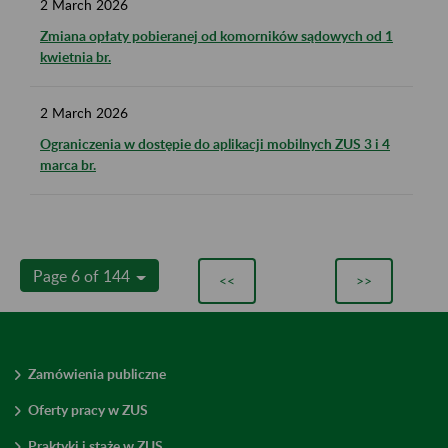
2
March
2026
Zmiana opłaty pobieranej od komorników sądowych od 1
kwietnia br.
2
March
2026
Ograniczenia w dostępie do aplikacji mobilnych ZUS 3 i 4
marca br.
Page 6 of 144
<<
>>
Zamówienia publiczne
Oferty pracy w ZUS
Praktyki i staże w ZUS