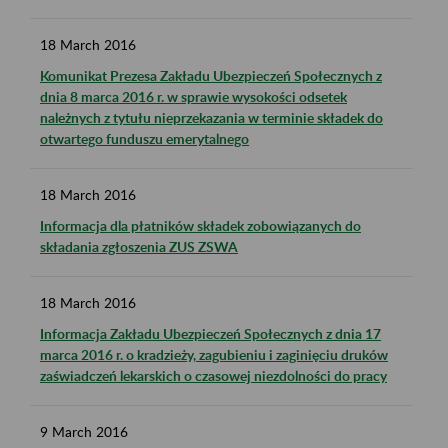
18
March
2016
Komunikat Prezesa Zakładu Ubezpieczeń Społecznych z
dnia 8 marca 2016 r. w sprawie wysokości odsetek
należnych z tytułu nieprzekazania w terminie składek do
otwartego funduszu emerytalnego
18
March
2016
Informacja dla płatników składek zobowiązanych do
składania zgłoszenia ZUS ZSWA
18
March
2016
Informacja Zakładu Ubezpieczeń Społecznych z dnia 17
marca 2016 r. o kradzieży, zagubieniu i zaginięciu druków
zaświadczeń lekarskich o czasowej niezdolności do pracy
9
March
2016