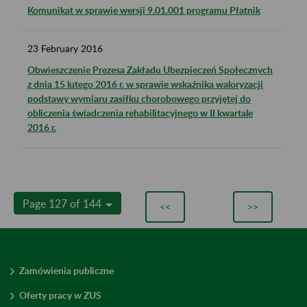
Komunikat w sprawie wersji 9.01.001 programu Płatnik
23
February
2016
Obwieszczenie Prezesa Zakładu Ubezpieczeń Społecznych
z dnia 15 lutego 2016 r. w sprawie wskaźnika waloryzacji
podstawy wymiaru zasiłku chorobowego przyjętej do
obliczenia świadczenia rehabilitacyjnego w II kwartale
2016 r.
Page 127 of 144
<<
>>
Zamówienia publiczne
Oferty pracy w ZUS