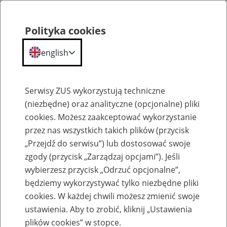
Polityka cookies
english
Menu
Search
Serwisy ZUS wykorzystują techniczne
(niezbędne) oraz analityczne (opcjonalne) pliki
cookies. Możesz zaakceptować wykorzystanie
Praca w ZUS
przez nas wszystkich takich plików (przycisk
„Przejdź do serwisu”) lub dostosować swoje
Wszystkie oferty pracy
zgody (przycisk „Zarządzaj opcjami”). Jeśli
wybierzesz przycisk „Odrzuć opcjonalne”,
Jednostka ZUS:
będziemy wykorzystywać tylko niezbędne pliki
cookies. W każdej chwili możesz zmienić swoje
ustawienia. Aby to zrobić, kliknij „Ustawienia
plików cookies” w stopce.
Data publikacji od