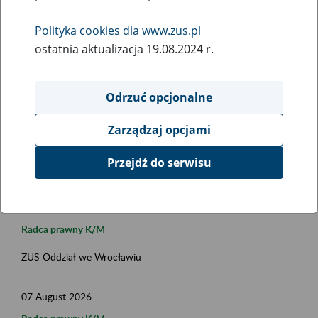
Polityka cookies dla www.zus.pl
ostatnia aktualizacja 19.08.2024 r.
Data publikacji do
Odrzuć opcjonalne
Zarządzaj opcjami
FILTRUJ
Przejdź do serwisu
07
August
2026
Radca prawny K/M
ZUS Oddział we Wrocławiu
07
August
2026