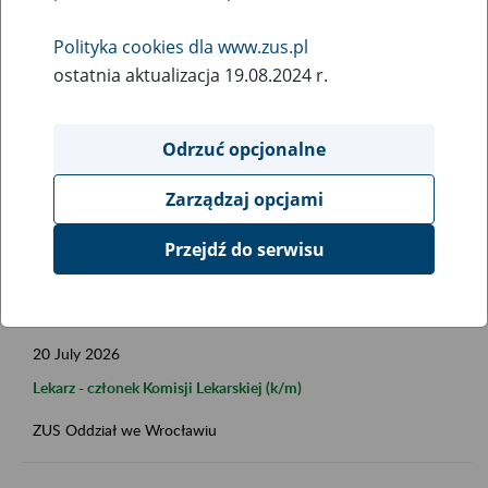
Data publikacji od
Polityka cookies dla www.zus.pl
ostatnia aktualizacja 19.08.2024 r.
Data publikacji do
Odrzuć opcjonalne
Zarządzaj opcjami
Przejdź do serwisu
FILTRUJ
20
July
2026
Lekarz - członek Komisji Lekarskiej (k/m)
ZUS Oddział we Wrocławiu