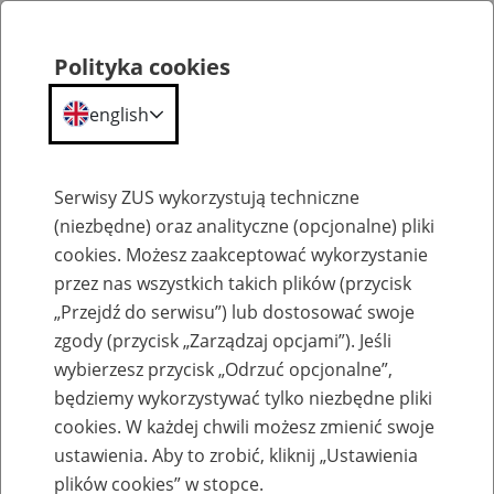
Polityka cookies
english
Menu
Search
Serwisy ZUS wykorzystują techniczne
(niezbędne) oraz analityczne (opcjonalne) pliki
cookies. Możesz zaakceptować wykorzystanie
Aktualne ogłoszenia o pracę
przez nas wszystkich takich plików (przycisk
„Przejdź do serwisu”) lub dostosować swoje
Praca dla lekarzy - członków komisji
zgody (przycisk „Zarządzaj opcjami”). Jeśli
lekarskich Zakładu
wybierzesz przycisk „Odrzuć opcjonalne”,
będziemy wykorzystywać tylko niezbędne pliki
Jednostka ZUS:
cookies. W każdej chwili możesz zmienić swoje
ustawienia. Aby to zrobić, kliknij „Ustawienia
plików cookies” w stopce.