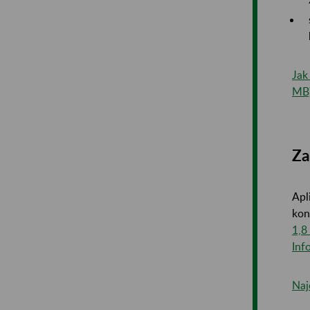
Jak
MB
Za
Apl
kon
1,8
Inf
Naj