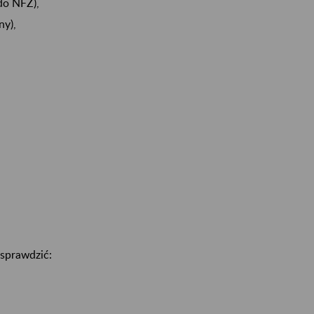
do NFZ),
ny),
sprawdzić: