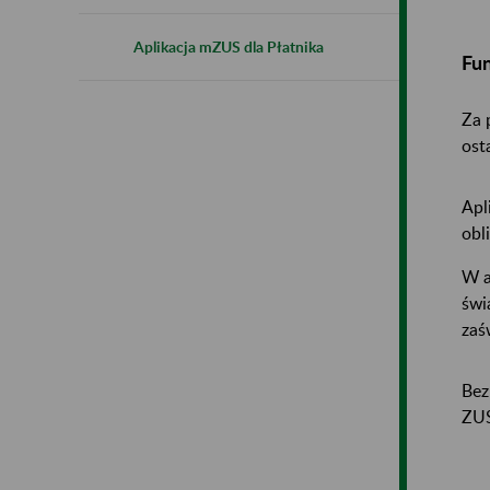
Aplikacja mZUS dla Płatnika
Fun
Za 
ost
Apl
obl
W a
świ
zaś
Bez
ZUS