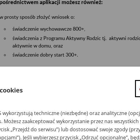
pośrednictwem aplikacji możesz również:
w prosty sposób złożyć wniosek o:
świadczenie wychowawcze 800+,
świadczenia z Programu Aktywny Rodzic tj. aktywni rodzic
aktywnie w domu, oraz
świadczenie dobry start 300+.
Po złożeniu wniosku możesz również sprawdzić planowy termi
 cookies
Jeśli masz złożony wniosek o 300+ lub 800+ i przyznaliśmy Ci
podstawie utworzyć nowy wniosek. Do kreatora pobiorą się ws
się zmieniło, możesz to poprawić.
 wykorzystują techniczne (niezbędne) oraz analityczne (opc
es. Możesz zaakceptować wykorzystanie przez nas wszystkich 
Jeśli tworzysz dowolny wniosek i masz dzieci zgłoszone do u
ycisk „Przejdź do serwisu”) lub dostosować swoje zgody (przy
możesz w kreatorze wybrać ich dane. Dzięki temu nie musisz 
opcjami”). Jeśli wybierzesz przycisk „Odrzuć opcjonalne”, bę
ręcznie.