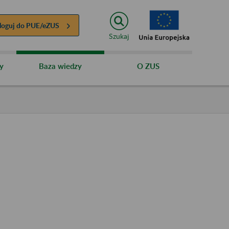
loguj do
PUE/eZUS
Szukaj
y
Baza wiedzy
O ZUS