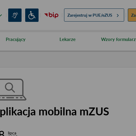
Zarejestruj w
PUE/eZUS
Za
Pracujący
Lekarze
Wzory formularz
plikacja mobilna mZUS
8
lipca