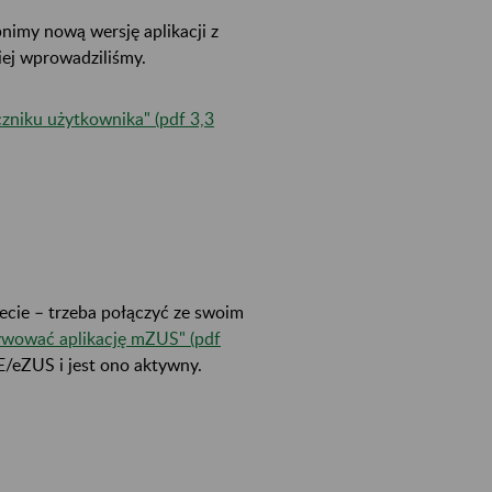
pnimy nową wersję aplikacji z
iej wprowadziliśmy.
czniku użytkownika" (pdf 3,3
ecie – trzeba połączyć ze swoim
tywować aplikację mZUS" (pdf
UE/eZUS i jest ono aktywny.