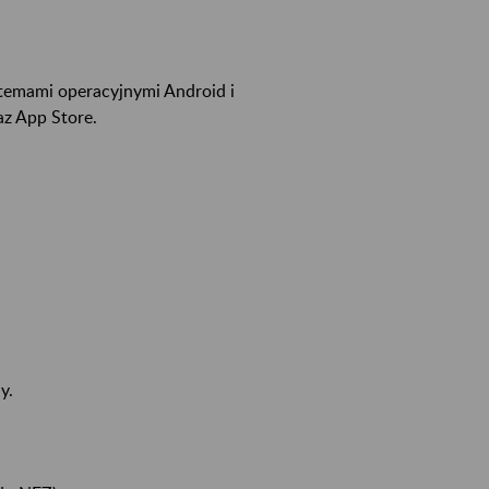
stemami operacyjnymi Android i
az App Store.
y.