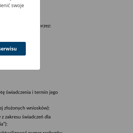
ienić swoje
z jego status;
nymi kanałami, tj. przez:
serwisu
ę świadczenia i termin jego
ej złożonych wniosków);
 z zakresu świadczeń dla
a”);
 zaktualizować numer rachunku