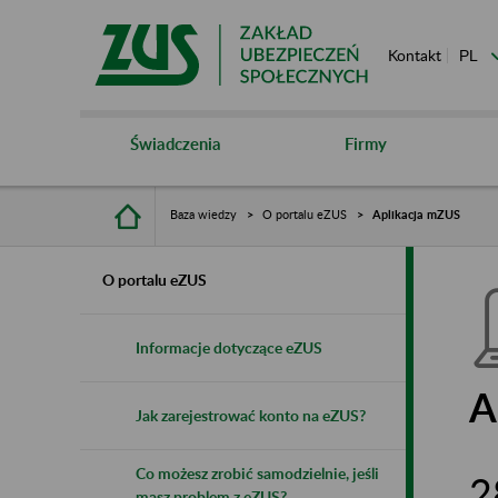
Kontakt
Świadczenia
Firmy
Baza wiedzy
O portalu eZUS
Aplikacja mZUS
O portalu eZUS
Informacje dotyczące eZUS
A
Jak zarejestrować konto na eZUS?
Co możesz zrobić samodzielnie, jeśli
2
masz problem z eZUS?