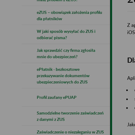
eZUS – obowiązek założenia profilu
dla płatników
Z a
W jaki sposób wysyłać do ZUS i
iOS
odbierać pisma?
Jak sprawdzić czy firma zgłosiła
mnie do ubezpieczeń?
Dl
ePłatnik - bezkosztowe
przekazywanie dokumentów
Apl
ubezpieczeniowych do ZUS
Profil zaufany ePUAP
Samodzielne tworzenie zaświadczeń
z danymi z ZUS
Jak
Zaświadczenie o niezaleganiu w ZUS