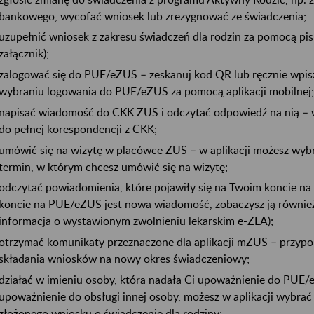
bankowego, wycofać wniosek lub zrezygnować ze świadczenia;
uzupełnić wniosek z zakresu świadczeń dla rodzin za pomocą pi
załącznik);
zalogować się do PUE/eZUS – zeskanuj kod QR lub ręcznie wpis
wybraniu logowania do PUE/eZUS za pomocą aplikacji mobilnej;
napisać wiadomość do CKK ZUS i odczytać odpowiedź na nią – w 
do pełnej korespondencji z CKK;
umówić się na wizytę w placówce ZUS – w aplikacji możesz wyb
termin, w którym chcesz umówić się na wizytę;
odczytać powiadomienia, które pojawiły się na Twoim koncie na
koncie na PUE/eZUS jest nowa wiadomość, zobaczysz ją również 
informacja o wystawionym zwolnieniu lekarskim e-ZLA);
otrzymać komunikaty przeznaczone dla aplikacji mZUS – przypo
składania wniosków na nowy okres świadczeniowy;
działać w imieniu osoby, która nadała Ci upoważnienie do PUE
upoważnienie do obsługi innej osoby, możesz w aplikacji wybrać j
złożonego wniosku o świadczenie dla rodziny;