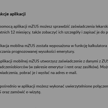
kcje aplikacji
pomocą aplikacji mZUS możesz sprawdzić zaświadczenia lekarsk
atnich 12 miesięcy, także zobaczyć ich szczegóły i zapisać je do 
ikacja mobilna mZUS została wyposażona w funkcję kalkulatora 
iczania prognozowanej wysokości emerytury.
plikacji mobilnej mZUS utworzysz zaświadczenie z danymi z ZUS
adczeniobiorców (w zakresie emerytur i rent oraz zasiłków). Mo
wiadczenia, pobrać je i wysłać na adres e-mail.
pośrednio w aplikacji możesz wykonać uwierzytelnione połącze
 oraz zamówić e-wizytę.