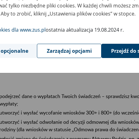
ać tylko niezbędne pliki cookies. W każdej chwili możesz zm
szybko sprawdzić, co się dzieje z Twoim wnioskiem, tzn. zobaczys
 Aby to zrobić, kliknij „Ustawienia plików cookies” w stopce.
W aplikacji masz dostęp do wniosków, które trafiły do ZUS róż
okies dla www.zus.pl
ostatnia aktualizacja 19.08.2024 r.
aplikację mZUS,
Platformę Usług Elektronicznych PUE/eZUS,
 opcjonalne
Zarządzaj opcjami
Przejdź do 
bankowość elektroniczną lub
system Emp@tia.
podejrzeć dane o wypłatach Twoich świadczeń – sprawdzisz kwot
wypłaty;
utworzyć i wysłać wycofanie wniosków 300+ i 800+ (do wcześni
utworzyć i wysłać odwołanie od decyzji odmownej dla wniosków
rodziny (dla wniosków w statusie „Odmowa prawa do świadczeni
zgłosić zmianę do świadczenia z programu Aktywny Rodzic, np.