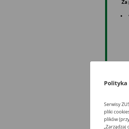
Za 
Polityka
Serwisy ZUS
pliki cooki
plików (prz
„Zarządzaj 