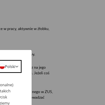
e w pracy, aktywnie w żłobku,
n załatwienia sprawy.
Polski
 świadczenie, możesz na jego
zystkie Twoje dane. Jeżeli coś
jonalne)
takich
bezpieczenia zdrowotnego w ZUS,
cisk
tych informacji wprowadzać
dziemy