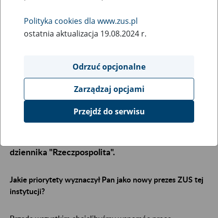
24
czerwca
2024
Polityka cookies dla www.zus.pl
ostatnia aktualizacja 19.08.2024 r.
Chcielibyśmy wspomóc pracę pracowników
Odrzuć opcjonalne
sztuczną inteligencją. Chcemy też odświeżyć
Platformę Usług Elektronicznych (PUE) ZUS.
Zarządzaj opcjami
Planujemy rozbudowę kreatorów wniosków i
funkcji samodzielnego pobierania zaświadczeń –
Przejdź do serwisu
mówi Zbigniew Derdziuk, prezes Zakładu
Ubezpieczeń Społecznych w wywiadzie dla
dziennika "Rzeczpospolita".
Jakie priorytety wyznaczył Pan jako nowy prezes ZUS tej
instytucji?