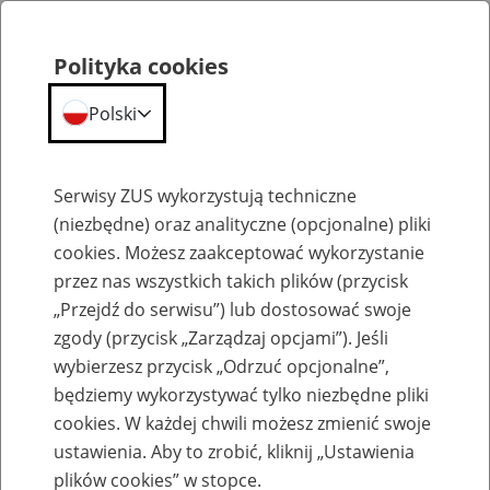
Polityka cookies
Polski
Menu
Szukaj
Serwisy ZUS wykorzystują techniczne
(niezbędne) oraz analityczne (opcjonalne) pliki
cookies. Możesz zaakceptować wykorzystanie
Aktualności
przez nas wszystkich takich plików (przycisk
„Przejdź do serwisu”) lub dostosować swoje
zgody (przycisk „Zarządzaj opcjami”). Jeśli
wybierzesz przycisk „Odrzuć opcjonalne”,
będziemy wykorzystywać tylko niezbędne pliki
cookies. W każdej chwili możesz zmienić swoje
Świadczenia na zalanych terenach ZUS
ustawienia. Aby to zrobić, kliknij „Ustawienia
wypłaca na bieżąco
plików cookies” w stopce.