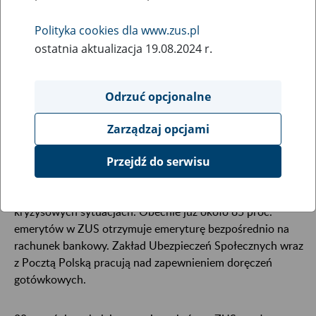
19
września
Polityka cookies dla www.zus.pl
2024
ostatnia aktualizacja 19.08.2024 r.
Odrzuć opcjonalne
Na terenach dotkniętych powodzią Zakład
Ubezpieczeń Społecznych na bieżąco wypłaca
Zarządzaj opcjami
świadczenia, w tym 14 emerytury.
Przejdź do serwisu
Zdecydowana większość seniorów otrzymuje świadczenia z
ZUS na konto w banku, co ułatwia transfer pieniędzy w
kryzysowych sytuacjach. Obecnie już około 85 proc.
emerytów w ZUS otrzymuje emeryturę bezpośrednio na
rachunek bankowy. Zakład Ubezpieczeń Społecznych wraz
z Pocztą Polską pracują nad zapewnieniem doręczeń
gotówkowych.