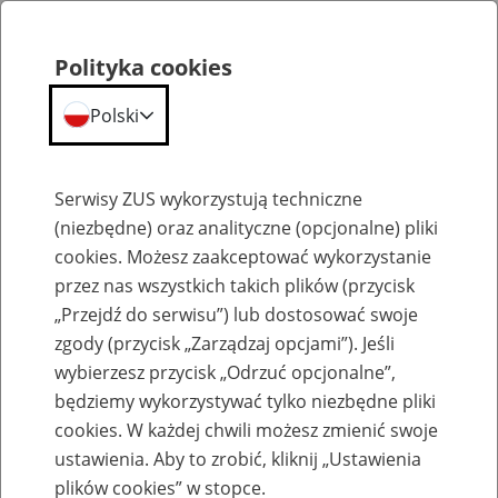
Polityka cookies
Polski
Menu
Szukaj
Serwisy ZUS wykorzystują techniczne
(niezbędne) oraz analityczne (opcjonalne) pliki
cookies. Możesz zaakceptować wykorzystanie
Aktualności
przez nas wszystkich takich plików (przycisk
„Przejdź do serwisu”) lub dostosować swoje
zgody (przycisk „Zarządzaj opcjami”). Jeśli
wybierzesz przycisk „Odrzuć opcjonalne”,
będziemy wykorzystywać tylko niezbędne pliki
cookies. W każdej chwili możesz zmienić swoje
Rezerwuj wizyty w Zakładzie Ubezpieczeń
ustawienia. Aby to zrobić, kliknij „Ustawienia
Społecznych i wygodnie załatwiaj swoje
plików cookies” w stopce.