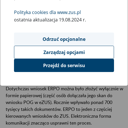
17
marca
Polityka cookies dla www.zus.pl
2026
ostatnia aktualizacja 19.08.2024 r.
Odrzuć opcjonalne
Od 13 marca 2026 r. udostępniamy w portalu eZUS
elektroniczną wersję wniosku ERPO, czyli wniosku
Zarządzaj opcjami
o ponowne obliczenie świadczenia emerytalno-
rentowego. To ważna zmiana dla setek tysięcy
Przejdź do serwisu
emerytów i rencistów.
Dotychczas wniosek ERPO można było złożyć wyłącznie w
formie papierowej (część osób dołączała jego skan do
wniosku POG w eZUS). Rocznie wpływało ponad 700
tysięcy takich dokumentów. ERPO to jeden z częściej
kierowanych wniosków do ZUS. Elektroniczna forma
komunikacji znacząco usprawni ten proces.