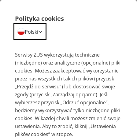
Polityka cookies
Polski
Menu
Szukaj
Serwisy ZUS wykorzystują techniczne
(niezbędne) oraz analityczne (opcjonalne) pliki
cookies. Możesz zaakceptować wykorzystanie
Aktualności
przez nas wszystkich takich plików (przycisk
„Przejdź do serwisu”) lub dostosować swoje
zgody (przycisk „Zarządzaj opcjami”). Jeśli
wybierzesz przycisk „Odrzuć opcjonalne”,
będziemy wykorzystywać tylko niezbędne pliki
cookies. W każdej chwili możesz zmienić swoje
Formularz ERPO dostępny także w portalu
ustawienia. Aby to zrobić, kliknij „Ustawienia
eZUS
plików cookies” w stopce.