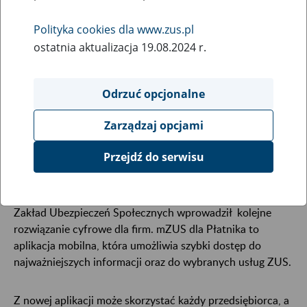
14
kwietnia
Polityka cookies dla www.zus.pl
2026
ostatnia aktualizacja 19.08.2024 r.
Odrzuć opcjonalne
Od 14 kwietnia płatnicy składek mogą korzystać z
nowej aplikacji mobilnej mZUS dla Płatnika. Dzięki
Zarządzaj opcjami
niej przedsiębiorcy sprawdzą saldo w ZUS, zobaczą
zwolnienia lekarskie pracowników czy wyślą
Przejdź do serwisu
wybrane wnioski – bezpośrednio z telefonu.
Zakład Ubezpieczeń Społecznych wprowadził kolejne
rozwiązanie cyfrowe dla firm. mZUS dla Płatnika to
aplikacja mobilna, która umożliwia szybki dostęp do
najważniejszych informacji oraz do wybranych usług ZUS.
Z nowej aplikacji może skorzystać każdy przedsiębiorca, a