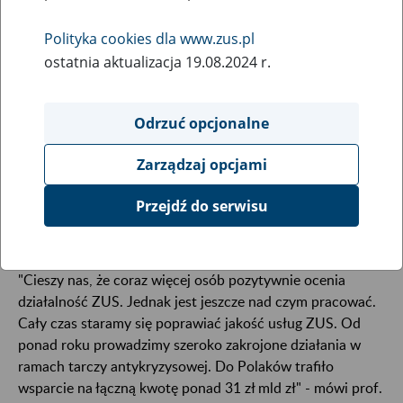
27
marca
2021
Polityka cookies dla www.zus.pl
ostatnia aktualizacja 19.08.2024 r.
Działalność Zakładu Ubezpieczeń Społecznych
Odrzuć opcjonalne
pozytywnie ocenia 46 proc. ankietowanych,
negatywnie – 34 proc.; zdania na temat działalności
Zarządzaj opcjami
ZUS nie ma 20 proc. badanych – wynika z
najnowszego badania CBOS. ZUS jest oceniany
Przejdź do serwisu
lepiej niż pół roku temu.
"Cieszy nas, że coraz więcej osób pozytywnie ocenia
działalność ZUS. Jednak jest jeszcze nad czym pracować.
Cały czas staramy się poprawiać jakość usług ZUS. Od
ponad roku prowadzimy szeroko zakrojone działania w
ramach tarczy antykryzysowej. Do Polaków trafiło
wsparcie na łączną kwotę ponad 31 zł mld zł" - mówi prof.