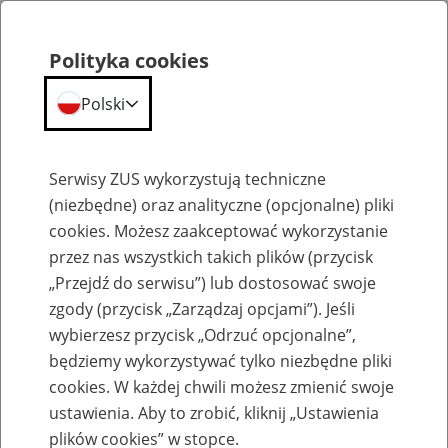
Polityka cookies
Polski
Menu
Szukaj
Serwisy ZUS wykorzystują techniczne
(niezbędne) oraz analityczne (opcjonalne) pliki
cookies. Możesz zaakceptować wykorzystanie
Aktualności
przez nas wszystkich takich plików (przycisk
„Przejdź do serwisu”) lub dostosować swoje
zgody (przycisk „Zarządzaj opcjami”). Jeśli
wybierzesz przycisk „Odrzuć opcjonalne”,
będziemy wykorzystywać tylko niezbędne pliki
cookies. W każdej chwili możesz zmienić swoje
Przywrócenie obsługi klientów w Biurze
ustawienia. Aby to zrobić, kliknij „Ustawienia
Terenowym ZUS w Lubaczowie
plików cookies” w stopce.