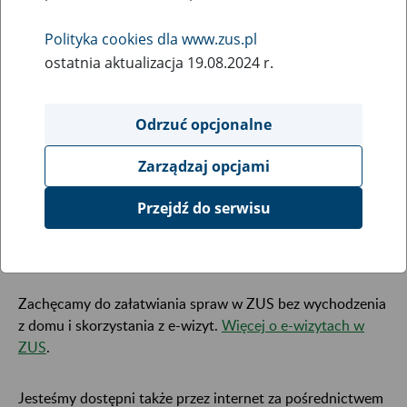
12
kwietnia
Polityka cookies dla www.zus.pl
2021
ostatnia aktualizacja 19.08.2024 r.
Od 12 kwietnia br. przywracamy standardową obsługę
Odrzuć opcjonalne
klientów w sprawach płatników składek i ubezpieczonych
w Biurze Terenowym w Lubaczowie.
Zarządzaj opcjami
Przejdź do serwisu
Do dyspozycji nadal pozostaje skrzynka, do której można
samodzielnie składać dokumenty, wnioski i pisma – bez
kontaktu z pracownikiem ZUS.
Zachęcamy do załatwiania spraw w ZUS bez wychodzenia
z domu i skorzystania z e-wizyt.
Więcej o e-wizytach w
ZUS
.
Jesteśmy dostępni także przez internet za pośrednictwem