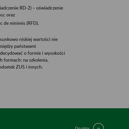
iadczenie RD-2) – oświadczenie
u; oraz
c de minimis (RFD).
sunkowo niskiej wartości nie
 między państwami
 decydować o formie i wysokości
 formach: na szkolenia,
odsetek ZUS i innych.
Do góry