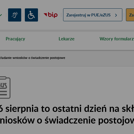
Zarejestruj w
PUE/eZUS
Za
Pracujący
Lekarze
Wzory formularz
 składanie wniosków o świadczenie postojowe
6 sierpnia to ostatni dzień na sk
niosków o świadczenie postojo