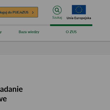
loguj do
PUE/eZUS
Szukaj
y
Baza wiedzy
O ZUS
ładanie
we