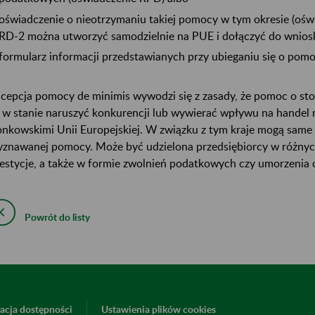
oświadczenie o nieotrzymaniu takiej pomocy w tym okresie (ośw
RD-2 można utworzyć samodzielnie na PUE i dołączyć do wniosk
formularz informacji przedstawianych przy ubieganiu się o pomo
cepcja pomocy de minimis wywodzi się z zasady, że pomoc o sto
t w stanie naruszyć konkurencji lub wywierać wpływu na handel
onkowskimi Unii Europejskiej. W związku z tym kraje mogą same
yznawanej pomocy. Może być udzielona przedsiębiorcy w różnych
estycje, a także w formie zwolnień podatkowych czy umorzenia 
Powrót do listy
acja dostępności
Ustawienia plików cookies