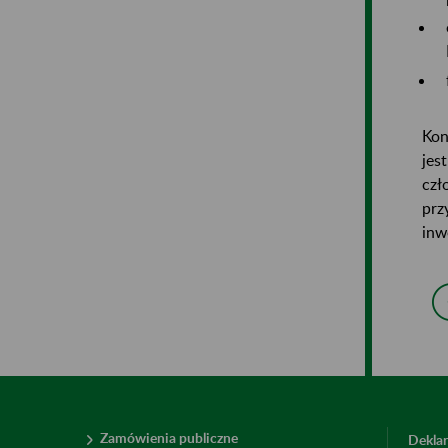
Kon
jes
czł
prz
inw
Zamówienia publiczne
Deklar