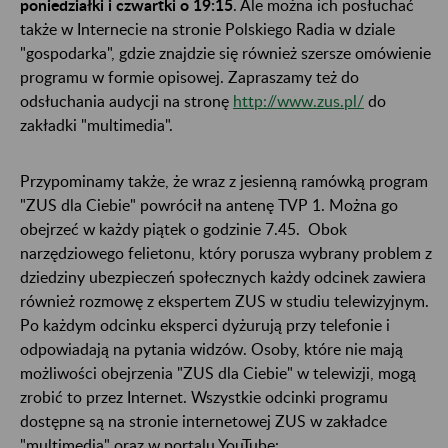
poniedziałki i czwartki o 19:15
. Ale można ich posłuchać
także w Internecie na stronie Polskiego Radia w dziale
"gospodarka", gdzie znajdzie się również szersze omówienie
programu w formie opisowej. Zapraszamy też do
odsłuchania audycji na stronę
http://www.zus.pl/
do
zakładki "multimedia".
Przypominamy także, że wraz z jesienną ramówką program
"ZUS dla Ciebie" powrócił na antenę TVP 1. Można go
obejrzeć w każdy piątek o godzinie 7.45. Obok
narzędziowego felietonu, który porusza wybrany problem z
dziedziny ubezpieczeń społecznych każdy odcinek zawiera
również rozmowę z ekspertem ZUS w studiu telewizyjnym.
Po każdym odcinku eksperci dyżurują przy telefonie i
odpowiadają na pytania widzów. Osoby, które nie mają
możliwości obejrzenia "ZUS dla Ciebie" w telewizji, mogą
zrobić to przez Internet. Wszystkie odcinki programu
dostępne są na stronie internetowej ZUS w zakładce
"multimedia" oraz w portalu YouTube: