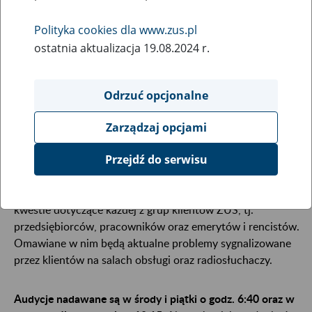
23
października
2013
Polityka cookies dla www.zus.pl
ostatnia aktualizacja 19.08.2024 r.
ZUS wraca na antenę Programu I Polskiego Radia.
Odrzuć opcjonalne
Od dziś przez cztery dni w tygodniu, rano i
wieczorem, będziemy informować o tym co ważne,
Zarządzaj opcjami
ale i ciekawe w systemie ubezpieczeń społecznych.
Przejdź do serwisu
Emitowany od dziś na antenie radiowej Jedynki kolejny
cykl programu "ZUS dla Ciebie" porusza najważniejsze
kwestie dotyczące każdej z grup klientów ZUS, tj.
przedsiębiorców, pracowników oraz emerytów i rencistów.
Omawiane w nim będą aktualne problemy sygnalizowane
przez klientów na salach obsługi oraz radiosłuchaczy.
Audycje nadawane są w środy i piątki o godz. 6:40 oraz w