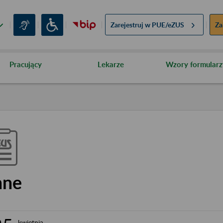
Zarejestruj w
PUE/eZUS
Za
Pracujący
Lekarze
Wzory formularz
nne
kwietnia