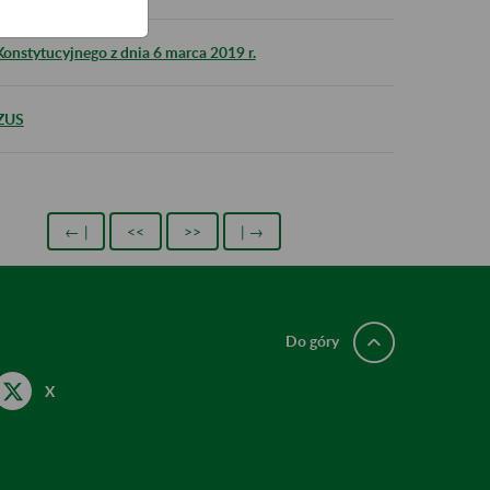
nstytucyjnego z dnia 6 marca 2019 r.
 ZUS
← |
<<
>>
| →
Do góry
X