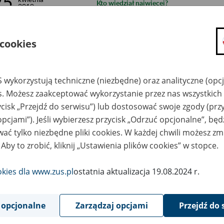
25
Kto wiedział najwięcej?
2019
25
kwietnia
Dla kogo jednorazowe świadczenie pieni
2019
 cookies
24
kwietnia
Olimpijczycy na start
2019
 wykorzystują techniczne (niezbędne) oraz analityczne (opc
18
kwietnia
es. Możesz zaakceptować wykorzystanie przez nas wszystkich 
Upływa termin na złożenie wniosku dla ko
2019
ycisk „Przejdź do serwisu”) lub dostosować swoje zgody (przy
8
opcjami”). Jeśli wybierzesz przycisk „Odrzuć opcjonalne”, bę
kwietnia
ZUS przeszkoli firmy z kontroli zwolnień
2019
ać tylko niezbędne pliki cookies. W każdej chwili możesz zm
 Aby to zrobić, kliknij „Ustawienia plików cookies” w stopce.
1
kwietnia
Uczysz o ubezpieczeniach społecznych? O
2019
okies dla www.zus.pl
ostatnia aktualizacja 19.08.2024 r.
1
Wysokość stóp procentowych składki na 
kwietnia
2019
do 31 marca 2020 r.
 opcjonalne
Zarządzaj opcjami
Przejdź do 
29
marca
Ponad pół miliona osób otrzymało zaświ
2019