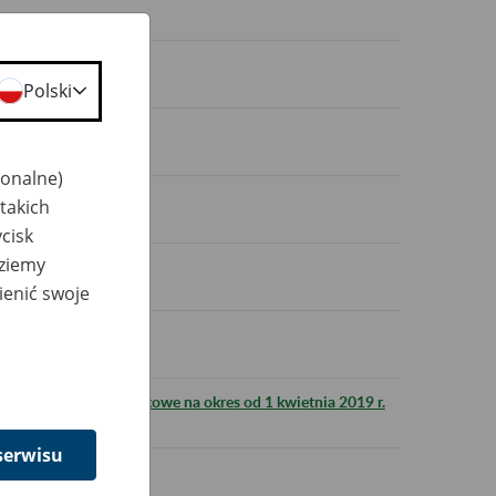
ężne
Polski
jonalne)
takich
biet z rocznika ‘53
cisk
dziemy
ienić swoje
glądaj nas na YouTube
ubezpieczenie wypadkowe na okres od 1 kwietnia 2019 r.
serwisu
adczenia A1