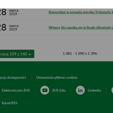
28
marca
Komunikat w sprawie wyroku Trybunału Ko
2019
28
marca
Wiemy, kto spotka się w finale olimpiady
2019
1 081 - 1 090 z 1 396.
trona 109 z 140
acja dostępności
Ustawienia plików cookies
Elektroniczny ZUS
ZUS Edu
Linkedin
Kanał RSS