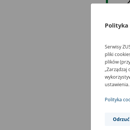
Polityka
Serwisy ZUS
pliki cooki
plików (prz
„Zarządzaj 
wykorzystyw
ustawienia.
Polityka co
Odrzuć