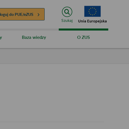
loguj do
PUE/eZUS
Szukaj
y
Baza wiedzy
O ZUS