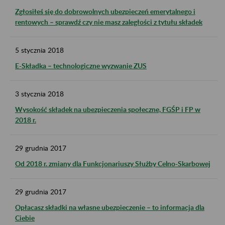
Zgłosiłeś się do dobrowolnych ubezpieczeń emerytalnego i
rentowych – sprawdź czy nie masz zaległości z tytułu składek
5
stycznia
2018
E-Składka – technologiczne wyzwanie ZUS
3
stycznia
2018
Wysokość składek na ubezpieczenia społeczne, FGŚP i FP w
2018 r.
29
grudnia
2017
Od 2018 r. zmiany dla Funkcjonariuszy Służby Celno-Skarbowej
29
grudnia
2017
Opłacasz składki na własne ubezpieczenie – to informacja dla
Ciebie