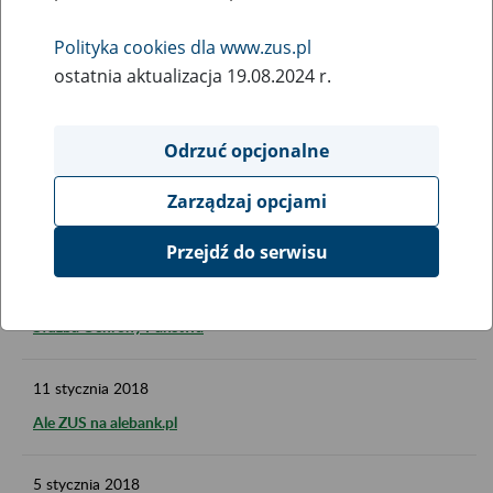
Wysyłka PIT rozpoczęta. Odlicz 1% podatku
Polityka cookies dla www.zus.pl
ostatnia aktualizacja 19.08.2024 r.
24
stycznia
2018
Olimpiada o ubezpieczeniach społecznych na Uniwersytecie
Warszawskim rozstrzygnięta
Odrzuć opcjonalne
23
stycznia
2018
Zarządzaj opcjami
Emerytura a praca za granicą
Przejdź do serwisu
16
stycznia
2018
Służba Ochrony Państwa
11
stycznia
2018
Ale ZUS na alebank.pl
5
stycznia
2018