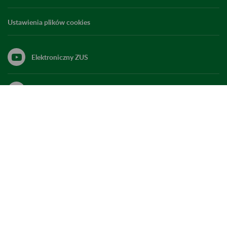
Ustawienia plików cookies
Elektroniczny ZUS
ZUS Edu
Linkedin
X
Kanał RSS