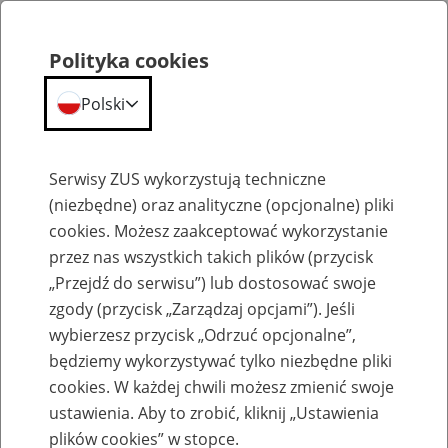
Polityka cookies
Polski
Menu
Szukaj
Serwisy ZUS wykorzystują techniczne
(niezbędne) oraz analityczne (opcjonalne) pliki
cookies. Możesz zaakceptować wykorzystanie
Aktualności
przez nas wszystkich takich plików (przycisk
„Przejdź do serwisu”) lub dostosować swoje
zgody (przycisk „Zarządzaj opcjami”). Jeśli
wybierzesz przycisk „Odrzuć opcjonalne”,
będziemy wykorzystywać tylko niezbędne pliki
Inne
cookies. W każdej chwili możesz zmienić swoje
ustawienia. Aby to zrobić, kliknij „Ustawienia
25
stycznia
2018
plików cookies” w stopce.