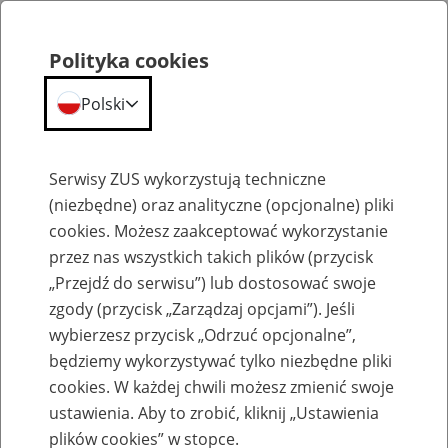
Polityka cookies
Polski
Menu
Szukaj
Serwisy ZUS wykorzystują techniczne
(niezbędne) oraz analityczne (opcjonalne) pliki
cookies. Możesz zaakceptować wykorzystanie
Aktualności
przez nas wszystkich takich plików (przycisk
„Przejdź do serwisu”) lub dostosować swoje
zgody (przycisk „Zarządzaj opcjami”). Jeśli
wybierzesz przycisk „Odrzuć opcjonalne”,
będziemy wykorzystywać tylko niezbędne pliki
Inne
cookies. W każdej chwili możesz zmienić swoje
ustawienia. Aby to zrobić, kliknij „Ustawienia
29
maja
2014
plików cookies” w stopce.