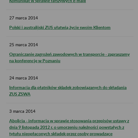
Komunikat w sprawie fałszywych e-maili
27
marca
2014
Polski i australijski ZUS ułatwią życie swoim Klientom
25
marca
2014
Ograniczanie zagrożeń zawodowych w transporcie - zapraszamy
na konferencję w Poznaniu
24
marca
2014
Informacja dla płatników skladek zobowiązanych do składania
ZUS ZSWA
3
marca
2014
Abolicja - informacja w sprawie stosowania przepisów ustawy z
dnia 9 listopada 2012 r. o umorzeniu należności powstałych z
tytułu nieopłaconych składek przez osoby prowadzące