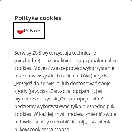
Polityka cookies
Polski
Menu
Szukaj
Serwisy ZUS wykorzystują techniczne
(niezbędne) oraz analityczne (opcjonalne) pliki
cookies. Możesz zaakceptować wykorzystanie
Aktualności
przez nas wszystkich takich plików (przycisk
„Przejdź do serwisu”) lub dostosować swoje
zgody (przycisk „Zarządzaj opcjami”). Jeśli
wybierzesz przycisk „Odrzuć opcjonalne”,
będziemy wykorzystywać tylko niezbędne pliki
Inne
cookies. W każdej chwili możesz zmienić swoje
ustawienia. Aby to zrobić, kliknij „Ustawienia
23
lutego
2017
plików cookies” w stopce.