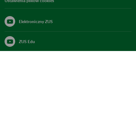
Ustawienia plików cookies
Elektroniczny ZUS
ZUS Edu
Linkedin
X
Kanał RSS
Do góry