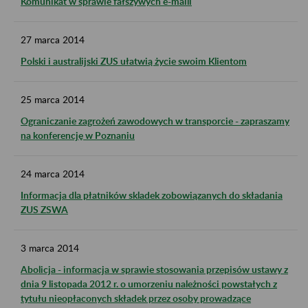
Komunikat w sprawie fałszywych e-maili
27
marca
2014
Polski i australijski ZUS ułatwią życie swoim Klientom
25
marca
2014
Ograniczanie zagrożeń zawodowych w transporcie - zapraszamy
na konferencję w Poznaniu
24
marca
2014
Informacja dla płatników skladek zobowiązanych do składania
ZUS ZSWA
3
marca
2014
Abolicja - informacja w sprawie stosowania przepisów ustawy z
dnia 9 listopada 2012 r. o umorzeniu należności powstałych z
tytułu nieopłaconych składek przez osoby prowadzące