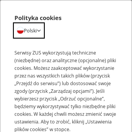
Polityka cookies
Polski
Menu
Szukaj
Serwisy ZUS wykorzystują techniczne
(niezbędne) oraz analityczne (opcjonalne) pliki
cookies. Możesz zaakceptować wykorzystanie
Aktualności
przez nas wszystkich takich plików (przycisk
„Przejdź do serwisu”) lub dostosować swoje
zgody (przycisk „Zarządzaj opcjami”). Jeśli
wybierzesz przycisk „Odrzuć opcjonalne”,
będziemy wykorzystywać tylko niezbędne pliki
Inne
cookies. W każdej chwili możesz zmienić swoje
ustawienia. Aby to zrobić, kliknij „Ustawienia
29
maja
2014
plików cookies” w stopce.