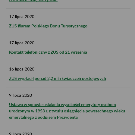
17
lipca
2020
ZUS filarem Polskiego Bonu Turystycznego
17
lipca
2020
Kontakt telefoniczny z ZUS od 21 września
16
lipca
2020
ZUS wypłacił ponad 2,2 mln świadczeń postojowych
9
lipca
2020
Ustawa w sprawie ustalania wysokości emerytury osobom
urodzonym w 1953 r. z tytułu osiągnięcia powszechnego wieku
emerytalnego z podpisem Prezydenta
9
lipca
2020