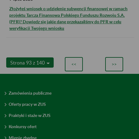
Złożyłeś wniosek o udzielenie subwencji finansowej w ramach
projektu Tarcza Finansowa Polskiego Funduszu Rozwoju S.A.
(PFR)? Dowiedz się jakie dane przekazaliśmy do PFR w celu
weryfikacji Twojego wniosku
Strona 93 z 140
<<
>>
Zamówienia publiczne
Oferty pracy w ZUS
Praktyki i staże w ZUS
Konkursy ofert
Mienie zbędne