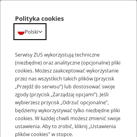
Polityka cookies
Polski
Menu
Szukaj
Serwisy ZUS wykorzystują techniczne
(niezbędne) oraz analityczne (opcjonalne) pliki
cookies. Możesz zaakceptować wykorzystanie
Aktualności
przez nas wszystkich takich plików (przycisk
„Przejdź do serwisu”) lub dostosować swoje
zgody (przycisk „Zarządzaj opcjami”). Jeśli
wybierzesz przycisk „Odrzuć opcjonalne”,
będziemy wykorzystywać tylko niezbędne pliki
Inne
cookies. W każdej chwili możesz zmienić swoje
ustawienia. Aby to zrobić, kliknij „Ustawienia
24
lipca
2020
plików cookies” w stopce.