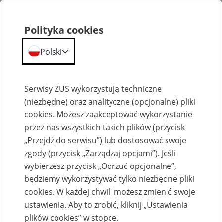
Polityka cookies
Polski
Menu
Szukaj
Serwisy ZUS wykorzystują techniczne
(niezbędne) oraz analityczne (opcjonalne) pliki
cookies. Możesz zaakceptować wykorzystanie
Aktualności
przez nas wszystkich takich plików (przycisk
„Przejdź do serwisu”) lub dostosować swoje
zgody (przycisk „Zarządzaj opcjami”). Jeśli
wybierzesz przycisk „Odrzuć opcjonalne”,
będziemy wykorzystywać tylko niezbędne pliki
Inne
cookies. W każdej chwili możesz zmienić swoje
ustawienia. Aby to zrobić, kliknij „Ustawienia
3
września
2015
plików cookies” w stopce.