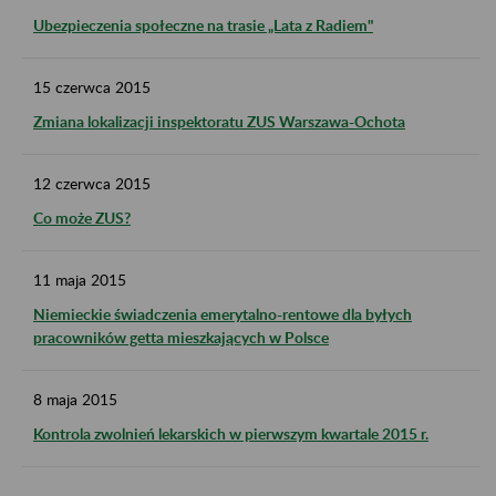
Ubezpieczenia społeczne na trasie „Lata z Radiem"
15
czerwca
2015
Zmiana lokalizacji inspektoratu ZUS Warszawa-Ochota
12
czerwca
2015
Co może ZUS?
11
maja
2015
Niemieckie świadczenia emerytalno-rentowe dla byłych
pracowników getta mieszkających w Polsce
8
maja
2015
Kontrola zwolnień lekarskich w pierwszym kwartale 2015 r.