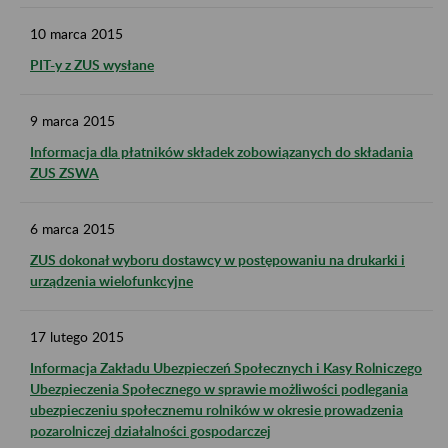
10
marca
2015
PIT-y z ZUS wysłane
9
marca
2015
Informacja dla płatników składek zobowiązanych do składania
ZUS ZSWA
6
marca
2015
ZUS dokonał wyboru dostawcy w postępowaniu na drukarki i
urządzenia wielofunkcyjne
17
lutego
2015
Informacja Zakładu Ubezpieczeń Społecznych i Kasy Rolniczego
Ubezpieczenia Społecznego w sprawie możliwości podlegania
ubezpieczeniu społecznemu rolników w okresie prowadzenia
pozarolniczej działalności gospodarczej