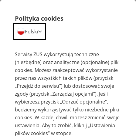
Polityka cookies
Polski
Menu
Szukaj
Serwisy ZUS wykorzystują techniczne
(niezbędne) oraz analityczne (opcjonalne) pliki
cookies. Możesz zaakceptować wykorzystanie
Aktualności
przez nas wszystkich takich plików (przycisk
„Przejdź do serwisu”) lub dostosować swoje
zgody (przycisk „Zarządzaj opcjami”). Jeśli
wybierzesz przycisk „Odrzuć opcjonalne”,
będziemy wykorzystywać tylko niezbędne pliki
Inne
cookies. W każdej chwili możesz zmienić swoje
ustawienia. Aby to zrobić, kliknij „Ustawienia
4
października
2024
plików cookies” w stopce.