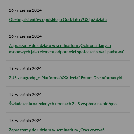
26
września
2024
Obsługa klientów opolskiego Oddziału ZUS już działa
26
września
2024
Zapraszamy do udziału w seminarium „Ochrona danych
osobowych jako element odporności społeczeństwa i państwa”
19
września
2024
ZUS z nagrodą „e-Platforma XXX-lecia” Forum Teleinformatyki
19
września
2024
Świadczenia na zalanych terenach ZUS wypłaca na bieżąco
18
września
2024
Zapraszamy do udziału w seminarium „Czas wyzwań –