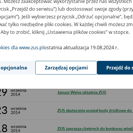
20
es. Możesz zaakceptować wykorzystanie przez nas wszystkich 
ZUS i potentaci branży razem na rzecz b
2014
ycisk „Przejdź do serwisu”) lub dostosować swoje zgody (przy
20
opcjami”). Jeśli wybierzesz przycisk „Odrzuć opcjonalne”, bę
października
Przekazywanie za granicę świadczeń dla
2014
ać tylko niezbędne pliki cookies. W każdej chwili możesz zm
 Aby to zrobić, kliknij „Ustawienia plików cookies” w stopce.
7
października
PUE produktem najwyższej jakości
2014
okies dla www.zus.pl
ostatnia aktualizacja 19.08.2024 r.
3
października
Dni Ubezpieczonego w ZUS: polubić subko
2014
 opcjonalne
Zarządzaj opcjami
Przejdź do 
30
września
Strategia ZUS w przełożeniu na finanse, cz
2014
29
września
Janusz Weiss objaśnia ZUS
2014
23
września
ZUS skutecznie przejął kody źródłowe do
2014
18
września
ZUS zaprasza chętnych do konkursu wied
2014