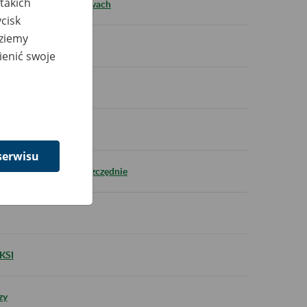
takich
ezpieczeństwa na budowach
cisk
dziemy
 kombatantów
ienić swoje
nto i nie tylko
serwisu
yli transparentnie i oszczędnie
 KSI
zy