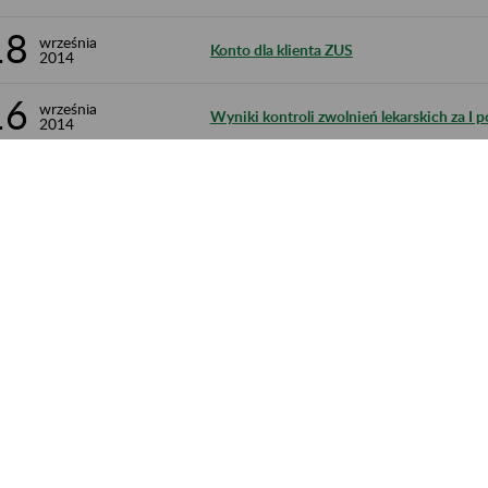
18
września
Konto dla klienta ZUS
2014
16
września
Wyniki kontroli zwolnień lekarskich za I p
2014
1 571 - 1 580 z 1 683.
trona 158 z 169
acja dostępności
Ustawienia plików cookies
Elektroniczny ZUS
ZUS Edu
Linkedin
Kanał RSS