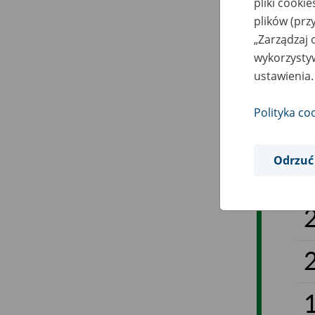
pliki cooki
plików (prz
„Zarządzaj 
wykorzystyw
ustawienia.
Polityka co
Odrzuć