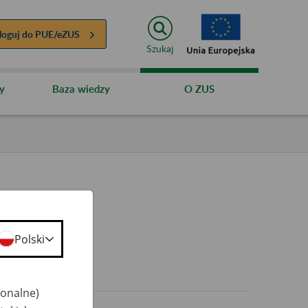
loguj do
PUE/eZUS
Szukaj
y
Baza wiedzy
O ZUS
Polski
jonalne)