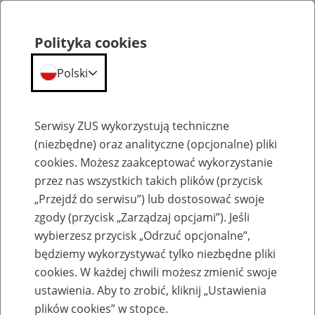
Polityka cookies
Polski
Menu
Szukaj
Serwisy ZUS wykorzystują techniczne
(niezbędne) oraz analityczne (opcjonalne) pliki
cookies. Możesz zaakceptować wykorzystanie
O ZUS
przez nas wszystkich takich plików (przycisk
„Przejdź do serwisu”) lub dostosować swoje
zgody (przycisk „Zarządzaj opcjami”). Jeśli
wybierzesz przycisk „Odrzuć opcjonalne”,
będziemy wykorzystywać tylko niezbędne pliki
Aktualności
cookies. W każdej chwili możesz zmienić swoje
ustawienia. Aby to zrobić, kliknij „Ustawienia
11
czerwca
2014
plików cookies” w stopce.