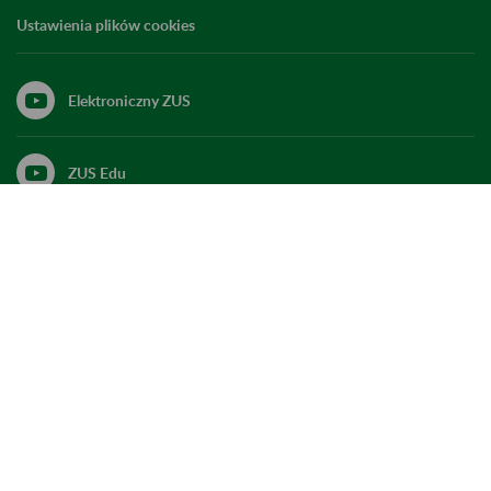
Ustawienia plików cookies
Elektroniczny ZUS
ZUS Edu
Linkedin
X
Kanał RSS
Do góry