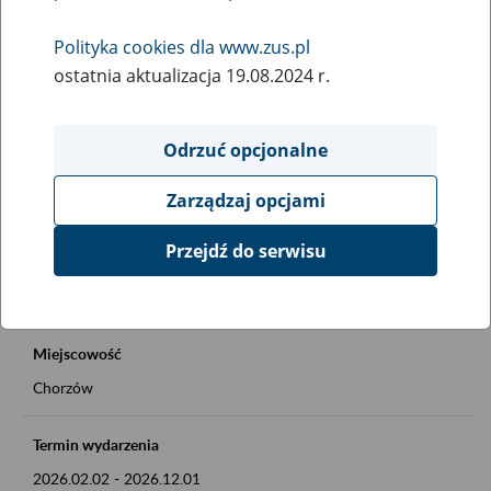
Rodzaj wydarzenia
Polityka cookies dla www.zus.pl
Inne
ostatnia aktualizacja 19.08.2024 r.
Obszar merytoryczny
Okienko Górnicze 2026
Odrzuć opcjonalne
Zarządzaj opcjami
Opis wydarzenia
Okienko Górnicze w ZUS
Przejdź do serwisu
Szczegóły na plakacie
Miejscowość
Chorzów
Termin wydarzenia
2026.02.02
-
2026.12.01