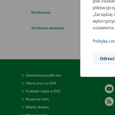
pliki cooki
plików (prz
Konferencje
„Zarządzaj 
wykorzystyw
ustawienia.
Archiwum wydarzeń
Polityka co
Odrzuć
Zamówienia publiczne
Deklar
Oferty pracy w ZUS
Praktyki i staże w ZUS
Konkursy ofert
Mienie zbędne
Mapa serwisu