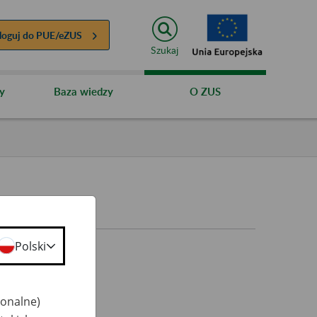
loguj do
PUE/eZUS
Szukaj
y
Baza wiedzy
O ZUS
Polski
jonalne)