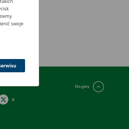
takich
cisk
dziemy
ienić swoje
serwisu
Do góry
X