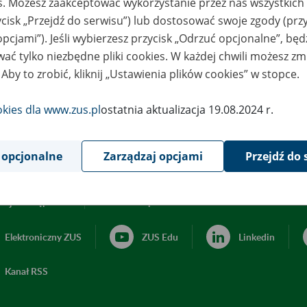
es. Możesz zaakceptować wykorzystanie przez nas wszystkich 
ycisk „Przejdź do serwisu”) lub dostosować swoje zgody (przy
opcjami”). Jeśli wybierzesz przycisk „Odrzuć opcjonalne”, bę
ać tylko niezbędne pliki cookies. W każdej chwili możesz zm
 Aby to zrobić, kliknij „Ustawienia plików cookies” w stopce.
okies dla www.zus.pl
ostatnia aktualizacja 19.08.2024 r.
 opcjonalne
Zarządzaj opcjami
Przejdź do 
acja dostępności
Ustawienia plików cookies
Elektroniczny ZUS
ZUS Edu
Linkedin
Kanał RSS