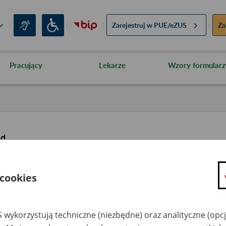
Zarejestruj w
PUE/eZUS
Za
Pracujący
Lekarze
Wzory formularz
ąd
 cookies
 wykorzystują techniczne (niezbędne) oraz analityczne (opc