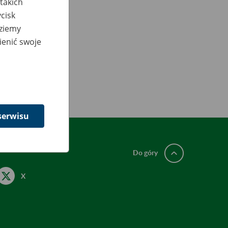
takich
cisk
dziemy
ienić swoje
serwisu
Do góry
X