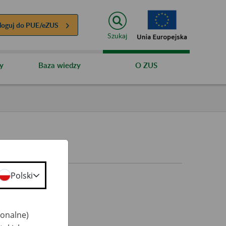
loguj do
PUE/eZUS
Szukaj
y
Baza wiedzy
O ZUS
Polski
jonalne)