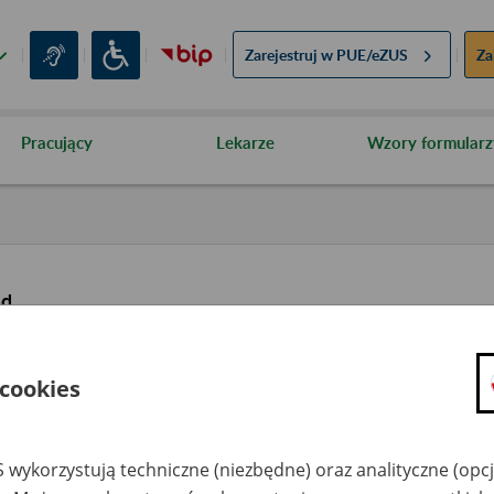
Zarejestruj w
PUE/eZUS
Za
Pracujący
Lekarze
Wzory formularz
ąd
 cookies
 wykorzystują techniczne (niezbędne) oraz analityczne (opc