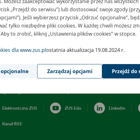
es. Możesz zaakceptować wykorzystanie przez nas wszystkich 
ycisk „Przejdź do serwisu”) lub dostosować swoje zgody (przy
opcjami”). Jeśli wybierzesz przycisk „Odrzuć opcjonalne”, bę
ać tylko niezbędne pliki cookies. W każdej chwili możesz zm
 Aby to zrobić, kliknij „Ustawienia plików cookies” w stopce.
okies dla www.zus.pl
ostatnia aktualizacja 19.08.2024 r.
 opcjonalne
Zarządzaj opcjami
Przejdź do 
acja dostępności
Ustawienia plików cookies
Elektroniczny ZUS
ZUS Edu
Linkedin
Kanał RSS