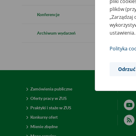
pliki cooki
plików (prz
Konferencje
„Zarządzaj 
wykorzystyw
ustawienia.
Archiwum wydarzeń
Polityka co
Odrzuć
Zamówienia publiczne
Deklar
Oferty pracy w ZUS
Praktyki i staże w ZUS
Konkursy ofert
Mienie zbędne
Mapa serwisu