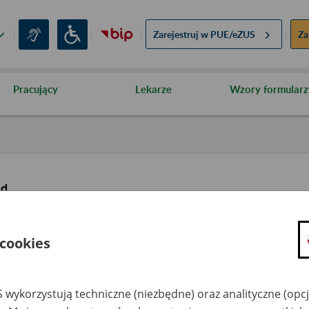
Zarejestruj w
PUE/eZUS
Za
Pracujący
Lekarze
Wzory formularz
ąd
 cookies
 wykorzystują techniczne (niezbędne) oraz analityczne (opc