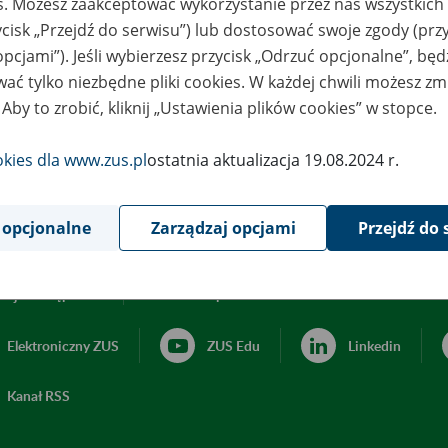
es. Możesz zaakceptować wykorzystanie przez nas wszystkich 
ycisk „Przejdź do serwisu”) lub dostosować swoje zgody (przy
opcjami”). Jeśli wybierzesz przycisk „Odrzuć opcjonalne”, bę
ać tylko niezbędne pliki cookies. W każdej chwili możesz zm
 Aby to zrobić, kliknij „Ustawienia plików cookies” w stopce.
okies dla www.zus.pl
ostatnia aktualizacja 19.08.2024 r.
 opcjonalne
Zarządzaj opcjami
Przejdź do 
acja dostępności
Ustawienia plików cookies
Elektroniczny ZUS
ZUS Edu
Linkedin
Kanał RSS