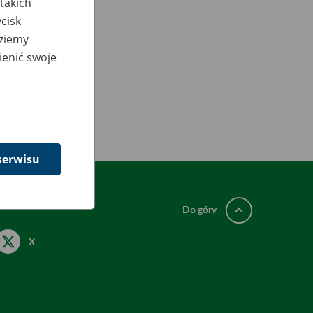
takich
cisk
dziemy
ienić swoje
serwisu
Do góry
X