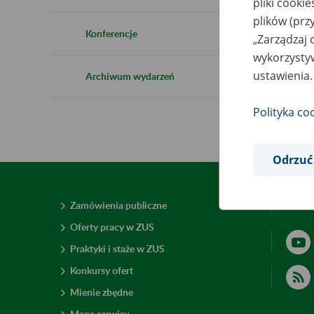
pliki cooki
plików (prz
Konferencje
„Zarządzaj 
wykorzystyw
ustawienia.
Archiwum wydarzeń
Polityka co
Odrzuć
Zamówienia publiczne
Deklar
Oferty pracy w ZUS
Praktyki i staże w ZUS
Konkursy ofert
Mienie zbędne
Mapa serwisu