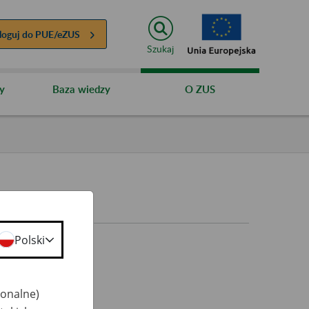
loguj do
PUE/eZUS
Szukaj
y
Baza wiedzy
O ZUS
Polski
jonalne)