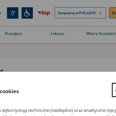
Zarejestruj w
PUE/eZUS
Za
Pracujący
Lekarze
Wzory formularz
ąd
 cookies
 wykorzystują techniczne (niezbędne) oraz analityczne (opc