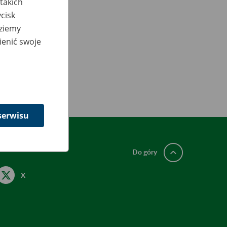
takich
cisk
dziemy
ienić swoje
serwisu
Do góry
X