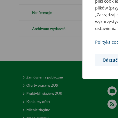
pliki cooki
plików (prz
Konferencje
„Zarządzaj 
wykorzystyw
ustawienia.
Archiwum wydarzeń
Polityka co
Odrzuć
Zamówienia publiczne
Deklar
Oferty pracy w ZUS
Praktyki i staże w ZUS
Konkursy ofert
Mienie zbędne
Mapa serwisu