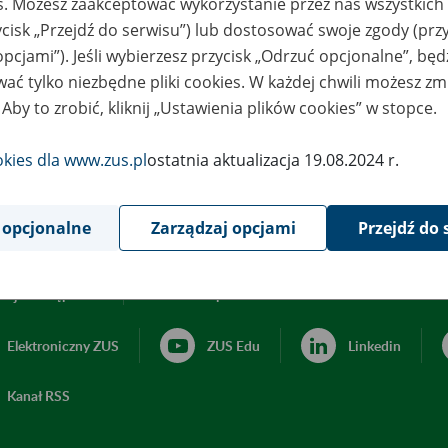
es. Możesz zaakceptować wykorzystanie przez nas wszystkich 
ycisk „Przejdź do serwisu”) lub dostosować swoje zgody (przy
opcjami”). Jeśli wybierzesz przycisk „Odrzuć opcjonalne”, bę
ać tylko niezbędne pliki cookies. W każdej chwili możesz zm
 Aby to zrobić, kliknij „Ustawienia plików cookies” w stopce.
okies dla www.zus.pl
ostatnia aktualizacja 19.08.2024 r.
 opcjonalne
Zarządzaj opcjami
Przejdź do 
acja dostępności
Ustawienia plików cookies
Elektroniczny ZUS
ZUS Edu
Linkedin
Kanał RSS