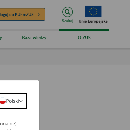
loguj do
PUE/eZUS
Szukaj
y
Baza wiedzy
O ZUS
Polski
jonalne)