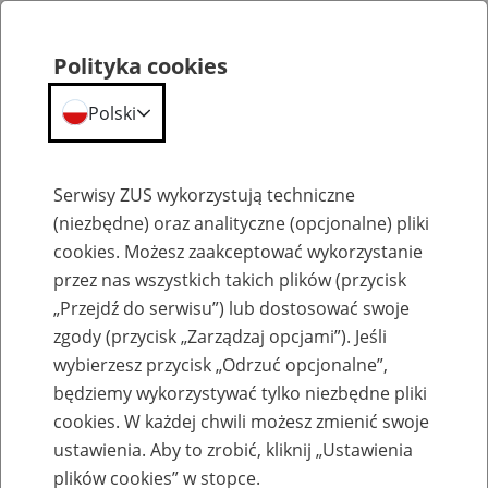
Polityka cookies
Polski
Menu
Szukaj
Serwisy ZUS wykorzystują techniczne
(niezbędne) oraz analityczne (opcjonalne) pliki
cookies. Możesz zaakceptować wykorzystanie
Szkolenia
przez nas wszystkich takich plików (przycisk
„Przejdź do serwisu”) lub dostosować swoje
zgody (przycisk „Zarządzaj opcjami”). Jeśli
wybierzesz przycisk „Odrzuć opcjonalne”,
będziemy wykorzystywać tylko niezbędne pliki
cookies. W każdej chwili możesz zmienić swoje
Zaproś ZUS do siebie: Aktywni 50+
ustawienia. Aby to zrobić, kliknij „Ustawienia
plików cookies” w stopce.