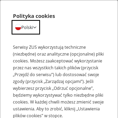
Polityka cookies
Polski
Menu
Szukaj
Serwisy ZUS wykorzystują techniczne
(niezbędne) oraz analityczne (opcjonalne) pliki
cookies. Możesz zaakceptować wykorzystanie
Szkolenia
przez nas wszystkich takich plików (przycisk
„Przejdź do serwisu”) lub dostosować swoje
zgody (przycisk „Zarządzaj opcjami”). Jeśli
wybierzesz przycisk „Odrzuć opcjonalne”,
będziemy wykorzystywać tylko niezbędne pliki
cookies. W każdej chwili możesz zmienić swoje
Zaproś ZUS do siebie: Aktywni 50+
ustawienia. Aby to zrobić, kliknij „Ustawienia
plików cookies” w stopce.