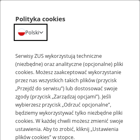
Polityka cookies
Polski
Menu
Szukaj
Serwisy ZUS wykorzystują techniczne
(niezbędne) oraz analityczne (opcjonalne) pliki
cookies. Możesz zaakceptować wykorzystanie
Szkolenia
przez nas wszystkich takich plików (przycisk
„Przejdź do serwisu”) lub dostosować swoje
zgody (przycisk „Zarządzaj opcjami”). Jeśli
wybierzesz przycisk „Odrzuć opcjonalne”,
będziemy wykorzystywać tylko niezbędne pliki
cookies. W każdej chwili możesz zmienić swoje
Zaproś ZUS do siebie: Aktywni 50+
ustawienia. Aby to zrobić, kliknij „Ustawienia
plików cookies” w stopce.