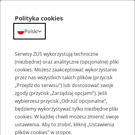
Polityka cookies
Polski
Menu
Szukaj
Serwisy ZUS wykorzystują techniczne
(niezbędne) oraz analityczne (opcjonalne) pliki
cookies. Możesz zaakceptować wykorzystanie
Komunikaty
przez nas wszystkich takich plików (przycisk
„Przejdź do serwisu”) lub dostosować swoje
zgody (przycisk „Zarządzaj opcjami”). Jeśli
wybierzesz przycisk „Odrzuć opcjonalne”,
będziemy wykorzystywać tylko niezbędne pliki
cookies. W każdej chwili możesz zmienić swoje
ZUS respektuje dokumenty sporządzone
ustawienia. Aby to zrobić, kliknij „Ustawienia
przez polskie urzędy stanu cywilnego
plików cookies” w stopce.