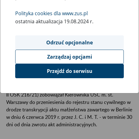
26
marca
Polityka cookies dla www.zus.pl
2026
ostatnia aktualizacja 19.08.2024 r.
Odrzuć opcjonalne
Zakład Ubezpieczeń Społecznych jest zobowiązany
do uznawania odpisów aktów małżeństwa,
Zarządzaj opcjami
sporządzonych przez polskie urzędy stanu
cywilnego.
Przejdź do serwisu
Prawomocny wyrok NSA z dnia 20 marca 2026 r. (sygn. akt
II OSK 216/21) zobowiązał Kierownika USC m. st.
Warszawy do przeniesienia do rejestru stanu cywilnego w
drodze transkrypcji aktu małżeństwa zawartego w Berlinie
w dniu 6 czerwca 2019 r. przez J. C. i M. T. - w terminie 30
dni od dnia zwrotu akt administracyjnych.