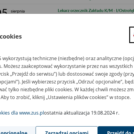
05
Lekarz orzecznik Zakładu K/M​ - I/Ostroł
sierpnia
2026
świadczenie usług
05
Lekarz orzecznik Zakładu (K/M) - umowa o
sierpnia
2026
 cookies
05
Lekarz orzecznik Zakładu(k/m) - umowa o
sierpnia
2026
 wykorzystują techniczne (niezbędne) oraz analityczne (opc
04
es. Możesz zaakceptować wykorzystanie przez nas wszystkich 
Lekarz orzecznik Zakładu (k/m)
sierpnia
2026
ycisk „Przejdź do serwisu”) lub dostosować swoje zgody (przy
opcjami”). Jeśli wybierzesz przycisk „Odrzuć opcjonalne”, bę
04
Lekarz orzecznik Zakładu (K/M) 94/2026
sierpnia
2026
ać tylko niezbędne pliki cookies. W każdej chwili możesz zm
 Aby to zrobić, kliknij „Ustawienia plików cookies” w stopce.
03
Lekarz orzecznik Zakładu (k/m), umowa o
sierpnia
2026
okies dla www.zus.pl
ostatnia aktualizacja 19.08.2024 r.
30
Lekarz orzecznik Zakładu (k/m)
lipca
2026
 opcjonalne
Zarządzaj opcjami
Przejdź do 