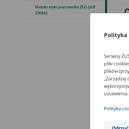
Kodeks etyki pracownika ZUS (pdf
230kb)
Polityka
Serwisy ZUS
pliki cooki
plików (prz
„Zarządzaj 
wykorzystyw
ustawienia.
Polityka co
Odrzuć