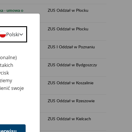
ęka - umowa o
ZUS Oddział w Płocku
 świadczenie usług​
ZUS Oddział w Płocku
Polski
 świadczenie usług
ZUS I Oddział w Poznaniu
jonalne)
takich
ZUS Oddział w Bydgoszczy
cisk
dziemy
ZUS Oddział w Koszalinie
ienić swoje
 świadczenie usług
ZUS Oddział w Rzeszowie
ZUS Oddział w Kielcach
serwisu