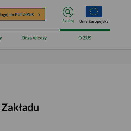
loguj do
PUE/eZUS
Szukaj
y
Baza wiedzy
O ZUS
w Zakładu