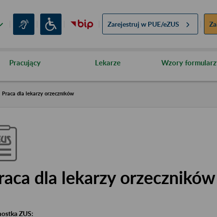
Zarejestruj w
PUE/eZUS
Za
Pracujący
Lekarze
Wzory formularz
Praca dla lekarzy orzeczników
raca dla lekarzy orzecznikó
nostka ZUS: