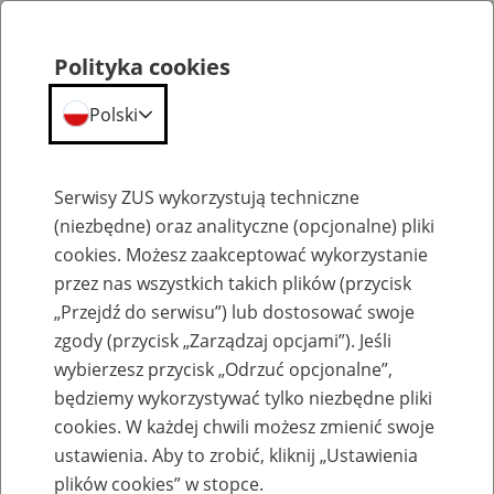
Polityka cookies
Polski
Menu
Szukaj
Serwisy ZUS wykorzystują techniczne
(niezbędne) oraz analityczne (opcjonalne) pliki
Przepraszamy,
cookies. Możesz zaakceptować wykorzystanie
podana strona nie została znaleziona.
przez nas wszystkich takich plików (przycisk
„Przejdź do serwisu”) lub dostosować swoje
Błąd 404
zgody (przycisk „Zarządzaj opcjami”). Jeśli
wybierzesz przycisk „Odrzuć opcjonalne”,
będziemy wykorzystywać tylko niezbędne pliki
cookies. W każdej chwili możesz zmienić swoje
ustawienia. Aby to zrobić, kliknij „Ustawienia
Przejdź do strony głównej
plików cookies” w stopce.