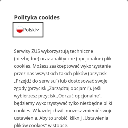
Polityka cookies
Polski
Menu
Szukaj
Serwisy ZUS wykorzystują techniczne
(niezbędne) oraz analityczne (opcjonalne) pliki
Przepraszamy,
cookies. Możesz zaakceptować wykorzystanie
podana strona nie została znaleziona.
przez nas wszystkich takich plików (przycisk
„Przejdź do serwisu”) lub dostosować swoje
Błąd 404
zgody (przycisk „Zarządzaj opcjami”). Jeśli
wybierzesz przycisk „Odrzuć opcjonalne”,
będziemy wykorzystywać tylko niezbędne pliki
cookies. W każdej chwili możesz zmienić swoje
ustawienia. Aby to zrobić, kliknij „Ustawienia
Przejdź do strony głównej
plików cookies” w stopce.